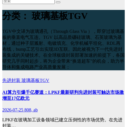
分类：
玻璃基板TGV
TGV中文译为玻璃通孔（Through Glass Via ），即穿过玻璃基
板的垂直电气互连。TGV 以高品质硼硅玻璃、石英玻璃为基
材，通过种子层溅射、电镀填充、化学机械平坦化、RDL再
布线，bump工艺引出实现3D互联。因此被视为下一代先进封
装集成的关键技术。在全球板级封装部署加速的前提下，各国
研究几乎同时起步，将为企业带来“换道超车”的机会，助力半
导体和集成电路产业高质量发展；
先进封装
玻璃基板TGV
AI算力引爆千亿赛道：LPKF最新研判先进封装可触达市场激
增至17亿欧元
2026-07-25
808, ab
LPKF在玻璃加工设备领域已建立压倒性的市场优势。在先进
封装…