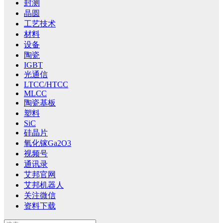
封测
晶圆
工艺技术
材料
设备
陶瓷
IGBT
光通信
LTCC/HTCC
MLCC
陶瓷基板
塑料
SiC
硅晶片
氧化镓Ga2O3
视频号
通讯录
艾邦官网
艾邦机器人
关注微信
资料下载