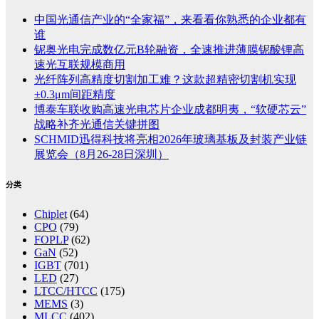
中国光通信产业的“全家福”，来看看你熟悉的企业都有
谁
铌奥光电完成数亿元B轮融资，全速推进薄膜铌酸锂高
速光互联规模商用
光纤阵列高精度切割加工难？这款超精密切割机实现
±0.3μm间距精度
博泰车联收购高速光电芯片企业成都明夷，“软硬芯云”
战略补齐光通信关键拼图
SCHMID迅得科技将亮相2026年玻璃基板及封装产业链
展览会（8月26-28日深圳）
分类
Chiplet
(64)
CPO
(79)
FOPLP
(62)
GaN
(52)
IGBT
(701)
LED
(27)
LTCC/HTCC
(175)
MEMS
(3)
MLCC
(402)