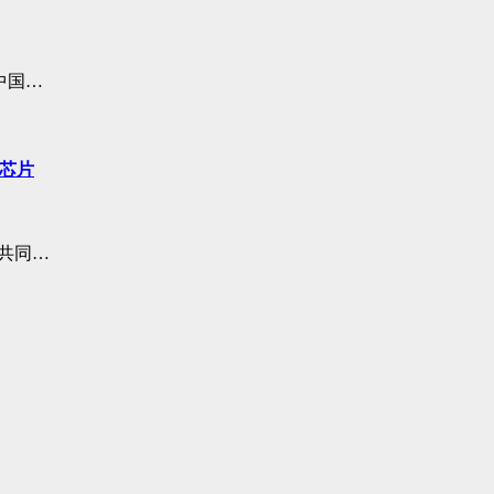
中国…
器芯片
共同…