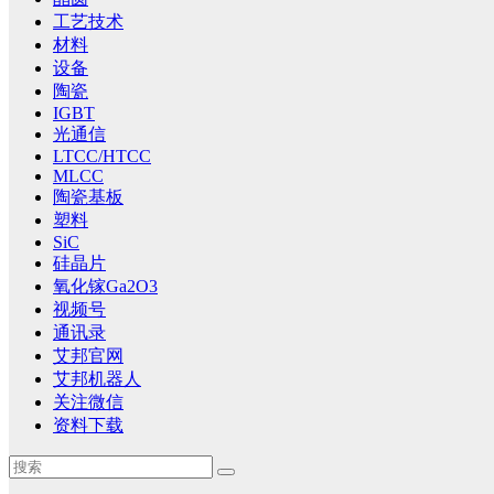
工艺技术
材料
设备
陶瓷
IGBT
光通信
LTCC/HTCC
MLCC
陶瓷基板
塑料
SiC
硅晶片
氧化镓Ga2O3
视频号
通讯录
艾邦官网
艾邦机器人
关注微信
资料下载