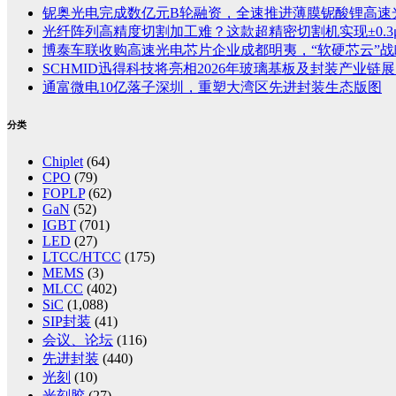
铌奥光电完成数亿元B轮融资，全速推进薄膜铌酸锂高速
光纤阵列高精度切割加工难？这款超精密切割机实现±0.3
博泰车联收购高速光电芯片企业成都明夷，“软硬芯云”
SCHMID迅得科技将亮相2026年玻璃基板及封装产业链展览
通富微电10亿落子深圳，重塑大湾区先进封装生态版图
分类
Chiplet
(64)
CPO
(79)
FOPLP
(62)
GaN
(52)
IGBT
(701)
LED
(27)
LTCC/HTCC
(175)
MEMS
(3)
MLCC
(402)
SiC
(1,088)
SIP封装
(41)
会议、论坛
(116)
先进封装
(440)
光刻
(10)
光刻胶
(27)