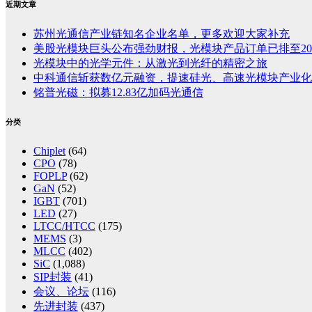
近期文章
苏州光通信产业链知名企业名单，更多欢迎大家补充
美股光模块巨头公布强劲财报，光模块产品订单已排至20
光模块中的光学元件：从激光到光纤的精密之旅
中科通信斩获数亿元融资，提速硅光、高速光模块产业化
铭普光磁：拟募12.83亿加码光通信
分类
Chiplet
(64)
CPO
(78)
FOPLP
(62)
GaN
(52)
IGBT
(701)
LED
(27)
LTCC/HTCC
(175)
MEMS
(3)
MLCC
(402)
SiC
(1,088)
SIP封装
(41)
会议、论坛
(116)
先进封装
(437)