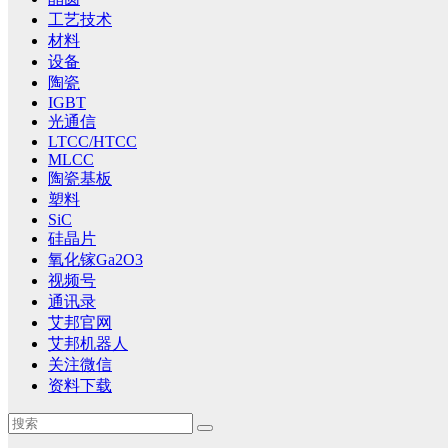
工艺技术
材料
设备
陶瓷
IGBT
光通信
LTCC/HTCC
MLCC
陶瓷基板
塑料
SiC
硅晶片
氧化镓Ga2O3
视频号
通讯录
艾邦官网
艾邦机器人
关注微信
资料下载