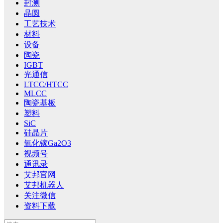
封测
晶圆
工艺技术
材料
设备
陶瓷
IGBT
光通信
LTCC/HTCC
MLCC
陶瓷基板
塑料
SiC
硅晶片
氧化镓Ga2O3
视频号
通讯录
艾邦官网
艾邦机器人
关注微信
资料下载