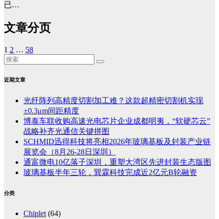
已…
文章分页
1
2
…
58
近期文章
光纤阵列高精度切割加工难？这款超精密切割机实现
±0.3μm间距精度
博泰车联收购高速光电芯片企业成都明夷，“软硬芯云”
战略补齐光通信关键拼图
SCHMID迅得科技将亮相2026年玻璃基板及封装产业链
展览会（8月26-28日深圳）
通富微电10亿落子深圳，重塑大湾区先进封装生态版图
玻璃基板半年三轮，巽霖科技完成近2亿元B轮融资
分类
Chiplet
(64)