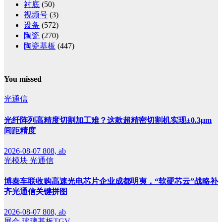
衬底
(50)
视频号
(3)
设备
(572)
陶瓷
(270)
陶瓷基板
(447)
You missed
光通信
光纤阵列高精度切割加工难？这款超精密切割机实现±0.3μm
间距精度
2026-08-07
808, ab
光模块
光通信
博泰车联收购高速光电芯片企业成都明夷，“软硬芯云”战略补
齐光通信关键拼图
2026-08-07
808, ab
展会
玻璃基板TGV