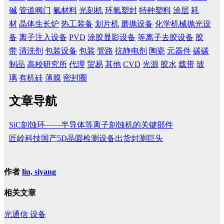
碱
管道阀门
氟材料
光刻机
环氧塑封
特种塑料
涂层
耗
材
晶体生长炉
热工装备
划片机
磨抛设备
化学机械抛光设
备
离子注入设备
PVD
涂胶显影设备
等离子去胶设备
胶
带
清洗剂
包装设备
包装
管路
抗静电剂
陶瓷
元器件
碳碳
制品
高校研究所
代理
贸易
其他
CVD
光源
胶水
载带
玻
璃
有机硅
薄膜
密封圈
文章导航
SiC刻蚀环——半导体等离子刻蚀机的关键部件
匠岭科技国产5D晶圆检测设备出货封测巨头
作者
liu, siyang
相关文章
光通信
设备