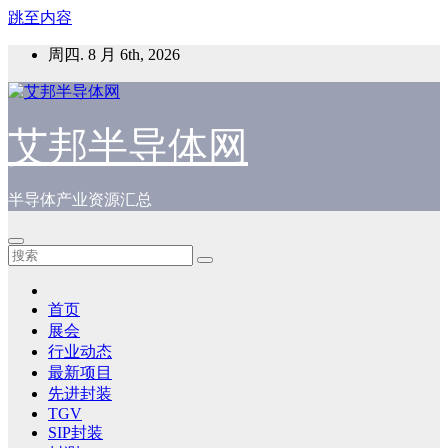
跳至内容
周四. 8 月 6th, 2026
艾邦半导体网
半导体产业资源汇总
首页
展会
行业动态
最新项目
先进封装
TGV
SIP封装