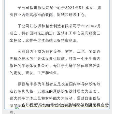
子公司徐州原磊装配中心于2021年5月成立，拥
有行业内最高标准的装配、测试和研发中心。
子公司江苏源和精密制造有限公司于2022年2月
成立，拥有国内先进的进口五轴加工中心及高精度三
坐标仪，支撑半导体高端设备精密制造。
公司致力于成为拥有设备、材料、工艺、零部件
等核心技术的半导体设备供应商，打造一个全生态内
循环的半导体设备公司，专注于先进半导体镀膜设备
的定制、研发、生产和销售。
原磊纳米作为革新者立足改变国内半导体设备制
造的传统风格，以领先的薄膜设备设计理念为基础，
强大的半导体工艺和材料能力为驱动，通过自主创新
研发设备，打造一个纯国产半导体设备的高端民族品
牌。