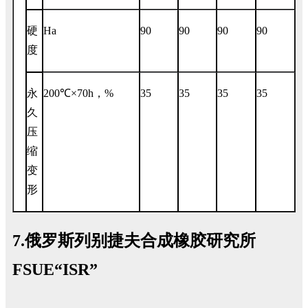
硬
Ha
90
90
90
90
度
永
200℃×70h，%
35
35
35
35
久
压
缩
变
形
7.俄罗斯列别捷夫合成橡胶研究所
FSUE“ISR”