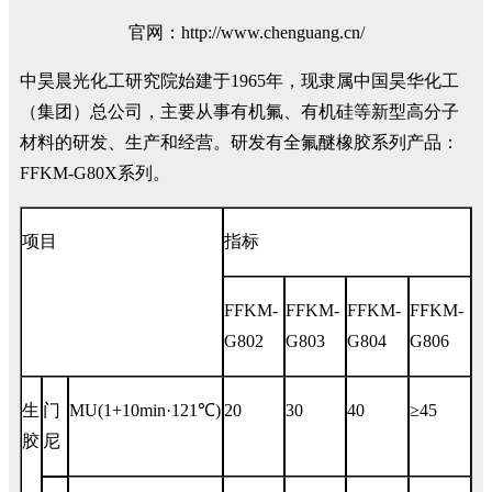
官网：http://www.chenguang.cn/
中昊晨光化工研究院始建于1965年，现隶属中国昊华化工
（集团）总公司，主要从事有机氟、有机硅等新型高分子
材料的研发、生产和经营。研发有全氟醚橡胶系列产品：
FFKM-G80X系列。
项目
指标
FFKM-
FFKM-
FFKM-
FFKM-
G802
G803
G804
G806
生
门
MU(1+10min·121℃)
20
30
40
≥45
胶
尼