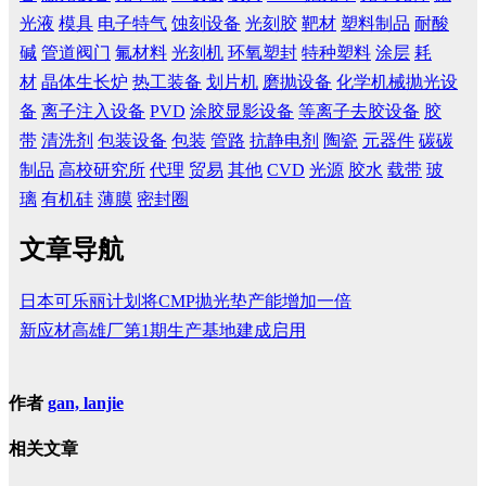
光液
模具
电子特气
蚀刻设备
光刻胶
靶材
塑料制品
耐酸
碱
管道阀门
氟材料
光刻机
环氧塑封
特种塑料
涂层
耗
材
晶体生长炉
热工装备
划片机
磨抛设备
化学机械抛光设
备
离子注入设备
PVD
涂胶显影设备
等离子去胶设备
胶
带
清洗剂
包装设备
包装
管路
抗静电剂
陶瓷
元器件
碳碳
制品
高校研究所
代理
贸易
其他
CVD
光源
胶水
载带
玻
璃
有机硅
薄膜
密封圈
文章导航
日本可乐丽计划将CMP抛光垫产能增加一倍
新应材高雄厂第1期生产基地建成启用
作者
gan, lanjie
相关文章