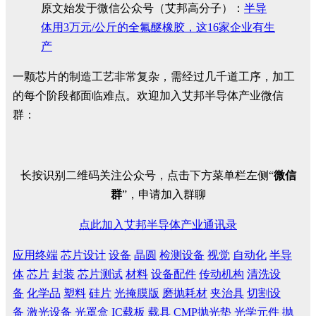
原文始发于微信公众号（艾邦高分子）：
半导
体用3万元/公斤的全氟醚橡胶，这16家企业有生
产
一颗芯片的制造工艺非常复杂，需经过几千道工序，加工
的每个阶段都面临难点。欢迎加入艾邦半导体产业微信
群：
长按识别二维码关注公众号，点击下方菜单栏左侧“
微信
群
”，申请加入群聊
点此加入艾邦半导体产业通讯录
应用终端
芯片设计
设备
晶圆
检测设备
视觉
自动化
半导
体
芯片
封装
芯片测试
材料
设备配件
传动机构
清洗设
备
化学品
塑料
硅片
光掩膜版
磨抛耗材
夹治具
切割设
备
激光设备
光罩盒
IC载板
载具
CMP抛光垫
光学元件
抛