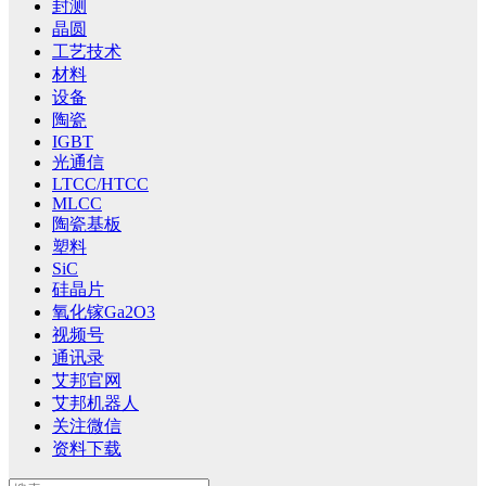
封测
晶圆
工艺技术
材料
设备
陶瓷
IGBT
光通信
LTCC/HTCC
MLCC
陶瓷基板
塑料
SiC
硅晶片
氧化镓Ga2O3
视频号
通讯录
艾邦官网
艾邦机器人
关注微信
资料下载