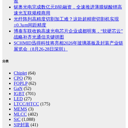
谁
铌奥光电完成数亿元B轮融资，全速推进薄膜铌酸锂高
速光互联规模商用
光纤阵列高精度切割加工难？这款超精密切割机实现
±0.3μm间距精度
博泰车联收购高速光电芯片企业成都明夷，“软硬芯云”
战略补齐光通信关键拼图
SCHMID迅得科技将亮相2026年玻璃基板及封装产业链
展览会（8月26-28日深圳）
分类
Chiplet
(64)
CPO
(79)
FOPLP
(62)
GaN
(52)
IGBT
(701)
LED
(27)
LTCC/HTCC
(175)
MEMS
(3)
MLCC
(402)
SiC
(1,088)
SIP封装
(41)