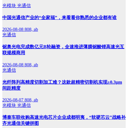
光模块
光通信
中国光通信产业的“全家福”，来看看你熟悉的企业都有谁
2026-08-08
808, ab
光通信
铌奥光电完成数亿元B轮融资，全速推进薄膜铌酸锂高速光互
联规模商用
2026-08-08
808, ab
光通信
光纤阵列高精度切割加工难？这款超精密切割机实现±0.3μm
间距精度
2026-08-07
808, ab
光模块
光通信
博泰车联收购高速光电芯片企业成都明夷，“软硬芯云”战略补
齐光通信关键拼图