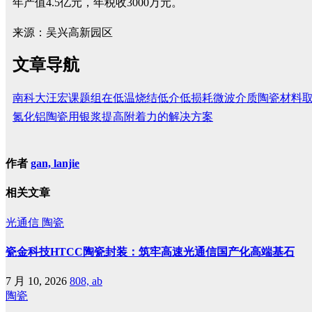
年产值4.5亿元，年税收3000万元。
来源：吴兴高新园区
文章导航
南科大汪宏课题组在低温烧结低介低损耗微波介质陶瓷材料
氮化铝陶瓷用银浆提高附着力的解决方案
作者
gan, lanjie
相关文章
光通信
陶瓷
瓷金科技HTCC陶瓷封装：筑牢高速光通信国产化高端基石
7 月 10, 2026
808, ab
陶瓷