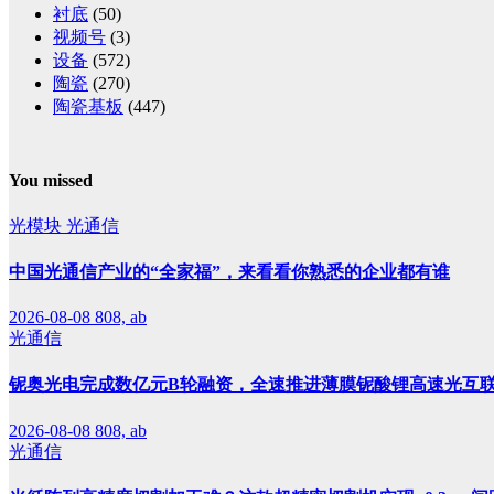
衬底
(50)
视频号
(3)
设备
(572)
陶瓷
(270)
陶瓷基板
(447)
You missed
光模块
光通信
中国光通信产业的“全家福”，来看看你熟悉的企业都有谁
2026-08-08
808, ab
光通信
铌奥光电完成数亿元B轮融资，全速推进薄膜铌酸锂高速光互
2026-08-08
808, ab
光通信