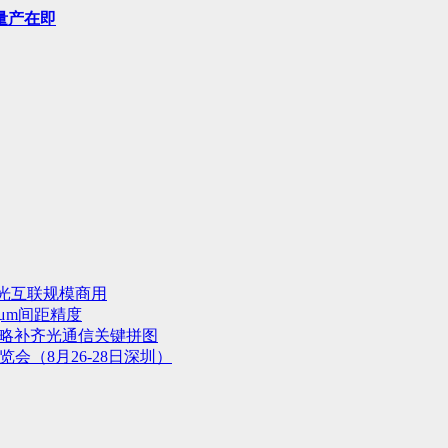
量产在即
光互联规模商用
μm间距精度
战略补齐光通信关键拼图
会（8月26-28日深圳）