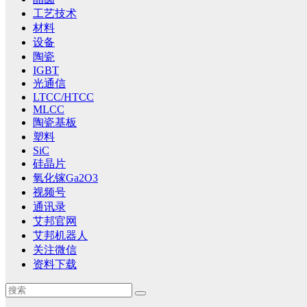
工艺技术
材料
设备
陶瓷
IGBT
光通信
LTCC/HTCC
MLCC
陶瓷基板
塑料
SiC
硅晶片
氧化镓Ga2O3
视频号
通讯录
艾邦官网
艾邦机器人
关注微信
资料下载