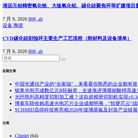
清远元创精密氧化锆、大板氧化铝、碳化硅聚焦环等扩建项目
7 月 9, 2026
808, ab
设备
陶瓷
CVD碳化硅刻蚀环主要生产工艺流程（附材料及设备清单）
7 月 8, 2026
808, ab
近期文章
中国光通信产业的“全家福”，来看看你熟悉的企业都有谁
铌奥光电完成数亿元B轮融资，全速推进薄膜铌酸锂高速
光纤阵列高精度切割加工难？这款超精密切割机实现±0.3
博泰车联收购高速光电芯片企业成都明夷，“软硬芯云”
SCHMID迅得科技将亮相2026年玻璃基板及封装产业链展览
分类
Chiplet
(64)