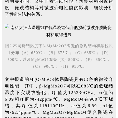
构明显不同。文中作者详细讨论了陶瓷材料的致密
度，微观结构等对微波介电性能的影响，细致分析
了性能–结构关系。
图2 不同烧结温度下β-MgMo2O7陶瓷的微观结构和晶粒尺
寸分布（A）650℃；（B）675℃；（C）685℃；（D）
700℃；以及MgMoO4陶瓷（E）800℃；（F） 850℃；
（G） 900℃；（H） 950℃。
文中报道的MgO-MoO3体系陶瓷具有出色的微波介
电性能。其中，β-MgMo2O7可以在685℃的低烧结
温度下实现致密化，Qf值为125230GHz、εr值为
6.09和τf值为-42ppm/℃。MgMoO4在900℃下烧
结，其Qf值为118110GHz，εr值为6.89，τf值
为-62.4ppm/℃。MgMo2O7-MgMoO4复合陶瓷在