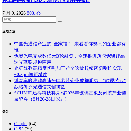
神工股份投资11.3亿元建设硅零部件等项目
7 月 9, 2026
808, ab
近期文章
中国光通信产业的“全家福”，来看看你熟悉的企业都有
谁
铌奥光电完成数亿元B轮融资，全速推进薄膜铌酸锂高
速光互联规模商用
光纤阵列高精度切割加工难？这款超精密切割机实现
±0.3μm间距精度
博泰车联收购高速光电芯片企业成都明夷，“软硬芯云”
战略补齐光通信关键拼图
SCHMID迅得科技将亮相2026年玻璃基板及封装产业链
展览会（8月26-28日深圳）
分类
Chiplet
(64)
CPO
(79)