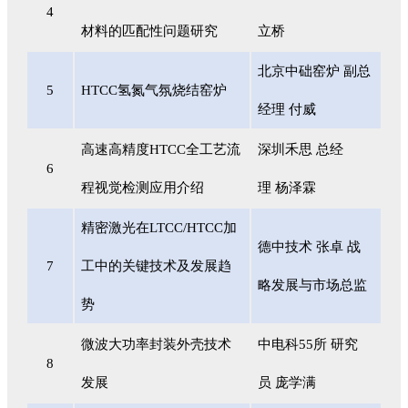
4
材料的匹配性问题研究
立桥
北京中础窑炉 副总
5
HTCC氢氮气氛烧结窑炉
经理 付威
高速高精度HTCC全工艺流
深圳禾思 总经
6
程视觉检测应用介绍
理 杨泽霖
精密激光在LTCC/HTCC加
德中技术 张卓 战
7
工中的关键技术及发展趋
略发展与市场总监
势
微波大功率封装外壳技术
中电科55所 研究
8
发展
员 庞学满