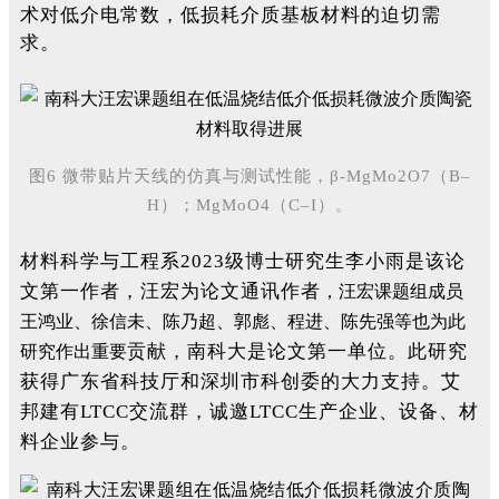
术对低介电常数，低损耗介质基板材料的迫切需
求。
图6 微带贴片天线的仿真与测试性能，β-MgMo2O7（B–
H）；MgMoO4（C–I）。
材料科学与工程系2023级博士研究生李小雨是该论
文第一作者，汪宏为论文通讯作者
，汪宏课题组成员
王鸿业、徐信未、陈乃超、郭彪、程进、陈先强等也为此
贡献，南科大是论文第一单位。此研究
研究作出重要
获得广东省科技厅和深圳市科创委的大力支持。
艾
邦建有LTCC交流群，诚邀LTCC生产企业、设备、材
料企业参与。