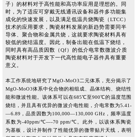
子）的材料对于高性能和高功率应用是理想的。同
时，为了适应可穿戴无线通讯设备和器件多功能集
成化的快速发展，以及满足低温共烧陶瓷（LTCC）
技术的应用要求，陶瓷材料发展的新趋势需要同半
导体、聚合物和金属共烧，这就要求陶瓷材料具有
较低的烧结温度。因此，制备出能在低温下烧结，
同时具有高品质因数（Qf）的低介电常数微波介质
陶瓷材料对于开发下一代高性能电子器件具有重要
意义。
本工作系统地研究了MgO-MoO3二元体
系，充分揭示了
MgO-MoO3体系中化合物的相组成、晶体结构、烧结性
能和微波性能。该体系可以在685℃至900℃的温度范围
烧结，并且具有优异的微波介电性能，介电常数为5.41­­
—6.89，品质因数为100,000—130,000 GHz，频率温度
系数为-40ppm/℃—-70 ppm/℃。此外，以该体系陶瓷
为基板，设计并制作了性能优异的微带贴片天线，表明