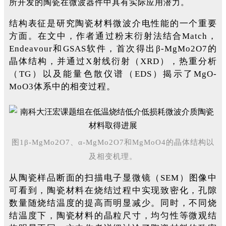
所开发的陶瓷在微波器件中具有实际应用潜力。
结构表征是研究陶瓷材料微波介电性能的一个重要
方面。在文中，作者通过粉末衍射法结合Match，
Endeavour和GSAS软件，首次得出β-MgMo2O7的
晶体结构，并通过X射线衍射（XRD），热重分析
（TG）以及能量色散仪谱（EDS）揭示了MgO-
MoO3体系中的相变过程。
图1β-MgMo2O7、α-MgMo2O7和MgMoO4的晶体结构以
及相变机理。
从陶瓷样品断面的扫描电子显微镜（SEM）图像中
可看到，陶瓷材料在烧结过程中实现致密化，孔隙
数量随烧结温度的提高而明显减少。同时，不同烧
结温度下，陶瓷材料的晶粒尺寸，均匀性等微观结