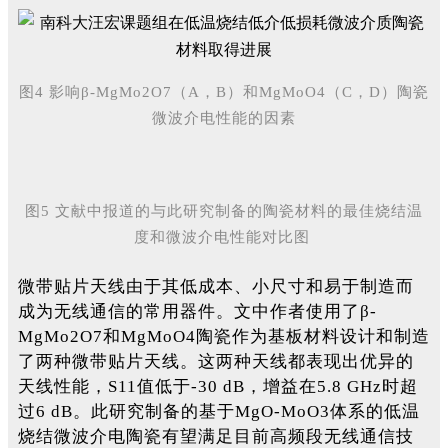
图4 影响β-MgMo2O7（A，B）和MgMoO4（C，D）陶瓷
微波介电性能的因素
图5 文献中报道的与此研究制备的陶瓷材料的最佳烧结温
度和微波介电性能对比图
微带贴片天线由于其低成本、小尺寸和易于制造而
成为无线通信的常用器件。文中作者使用了β-
MgMo2O7和MgMoO4陶瓷作为基板材料设计和制造
了两种微带贴片天线。这两种天线都表现出优异的
天线性能，S11值低于-30 dB，增益在5.8 GHz时超
过6 dB。此研究制备的基于MgO-MoO3体系的低温
烧结微波介电陶瓷有望满足目前高频段无线通信技