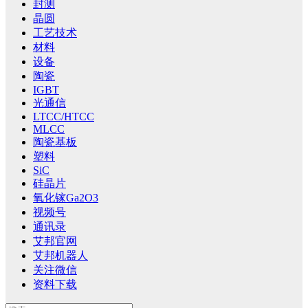
封测
晶圆
工艺技术
材料
设备
陶瓷
IGBT
光通信
LTCC/HTCC
MLCC
陶瓷基板
塑料
SiC
硅晶片
氧化镓Ga2O3
视频号
通讯录
艾邦官网
艾邦机器人
关注微信
资料下载