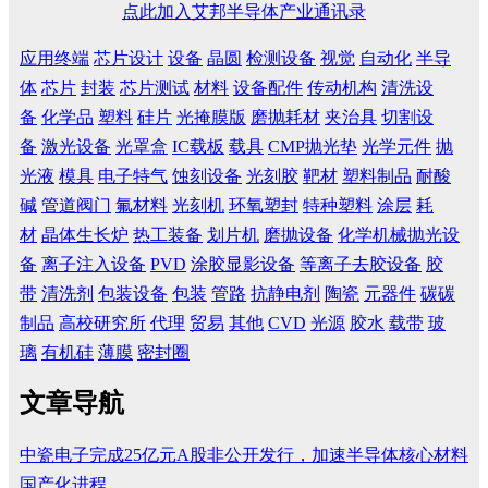
点此加入艾邦半导体产业通讯录
应用终端
芯片设计
设备
晶圆
检测设备
视觉
自动化
半导
体
芯片
封装
芯片测试
材料
设备配件
传动机构
清洗设
备
化学品
塑料
硅片
光掩膜版
磨抛耗材
夹治具
切割设
备
激光设备
光罩盒
IC载板
载具
CMP抛光垫
光学元件
抛
光液
模具
电子特气
蚀刻设备
光刻胶
靶材
塑料制品
耐酸
碱
管道阀门
氟材料
光刻机
环氧塑封
特种塑料
涂层
耗
材
晶体生长炉
热工装备
划片机
磨抛设备
化学机械抛光设
备
离子注入设备
PVD
涂胶显影设备
等离子去胶设备
胶
带
清洗剂
包装设备
包装
管路
抗静电剂
陶瓷
元器件
碳碳
制品
高校研究所
代理
贸易
其他
CVD
光源
胶水
载带
玻
璃
有机硅
薄膜
密封圈
文章导航
中瓷电子完成25亿元A股非公开发行，加速半导体核心材料
国产化进程