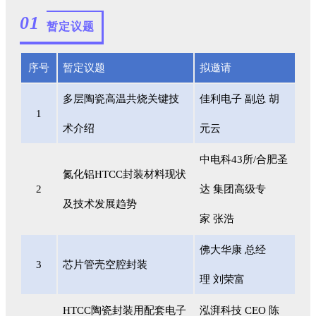
01
暂定议题
序号
暂定议题
拟邀请
多层陶瓷高温共烧关键技
佳利电子 副总 胡
1
术介绍
元云
中电科43所/合肥圣
氮化铝HTCC封装材料现状
2
达 集团高级专
及技术发展趋势
家 张浩
佛大华康 总经
3
芯片管壳空腔封装
理 刘荣富
HTCC陶瓷封装用配套电子
泓湃科技 CEO 陈