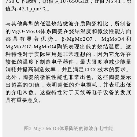
750℃下烧结，Qf值为107650GHz，εr值为5.41，τf
值为-47.1ppm/℃。
与其他典型的低温烧结微波介质陶瓷相比，所制备
的MgO-MoO3体系陶瓷在烧结温度和微波性能方面
都具有显著优势。β-MgMo2O7、MgMoO4和
MgMo2O7-MgMoO4陶瓷表现出低的烧结温度。这
种特性对于实际应用是非常理想的，因为它允许在
较低的温度下制造电子器件，最大限度地减少能量
消耗并提高制造效率，并且满足LTCC技术的要求。
此外，陶瓷的微波性能也非常出色。这些陶瓷显示
出超高的Qf值，表明超低的介电损耗，并表现出低
的介电常数。这些特性对于天线等电子设备的发展
具有重要意义。
图3 MgO-MoO3体系陶瓷的微波介电性能