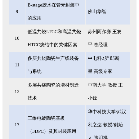
B-stage胶水在管壳封装中
9
佛山华智
的应用
低温共烧LTCC和高温共烧
苏州阿尔赛 王笏
10
HTCC烧结中的关键因素
平 总经理
多层共烧陶瓷生产线装备
中电科2所 郎新
11
与系统
星 高级专家
多层共烧陶瓷的增材制造
中南大学 教授 王
12
技术
小锋
华中科技大学/武汉
三维电镀陶瓷基板
13
利之达 教授/创始
（3DPC）及其封装应用
人 陈明祥