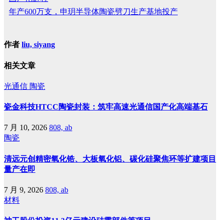
年产600万支，申玥半导体陶瓷劈刀生产基地投产
作者
liu, siyang
相关文章
光通信
陶瓷
瓷金科技HTCC陶瓷封装：筑牢高速光通信国产化高端基石
7 月 10, 2026
808, ab
陶瓷
清远元创精密氧化锆、大板氧化铝、碳化硅聚焦环等扩建项目
量产在即
7 月 9, 2026
808, ab
材料