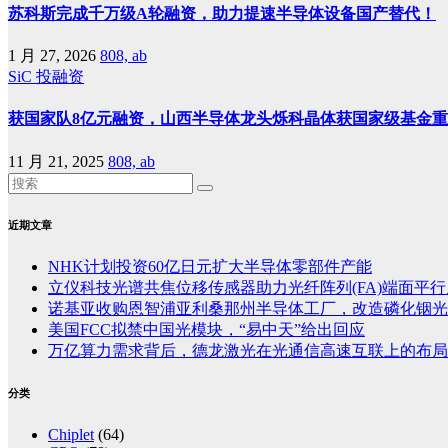
苏科斯完成千万级A轮融资，助力提速半导体设备国产替代！
1 月 27, 2026
808, ab
SiC
投融资
获国家队8亿元融资，山西半导体龙头烁科晶体获国家级基金
11 月 21, 2025
808, ab
近期文章
NHK计划投资60亿日元扩大半导体零部件产能
立仪科技光谱共焦位移传感器助力光纤阵列(FA)端面平
诺基亚收购恩智浦亚利桑那州半导体工厂，改造磷化铟光
美国FCC拟禁中国光模块，“易中天”给出回应
万亿算力需求背后，德龙激光在光通信高速互联上的布局
分类
Chiplet
(64)