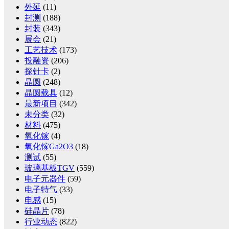
外延
(11)
封测
(188)
封装
(343)
展会
(21)
工艺技术
(173)
投融资
(206)
探针卡
(2)
晶圆
(248)
晶圆载具
(12)
最新项目
(342)
未分类
(32)
材料
(475)
氧化镓
(4)
氧化镓Ga2O3
(18)
测试
(55)
玻璃基板TGV
(559)
电子元器件
(59)
电子特气
(33)
电感
(15)
硅晶片
(78)
行业动态
(822)