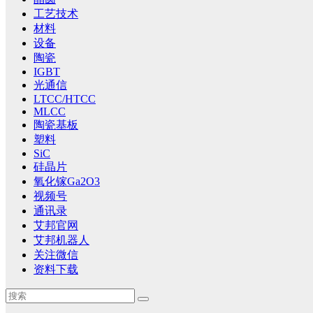
工艺技术
材料
设备
陶瓷
IGBT
光通信
LTCC/HTCC
MLCC
陶瓷基板
塑料
SiC
硅晶片
氧化镓Ga2O3
视频号
通讯录
艾邦官网
艾邦机器人
关注微信
资料下载