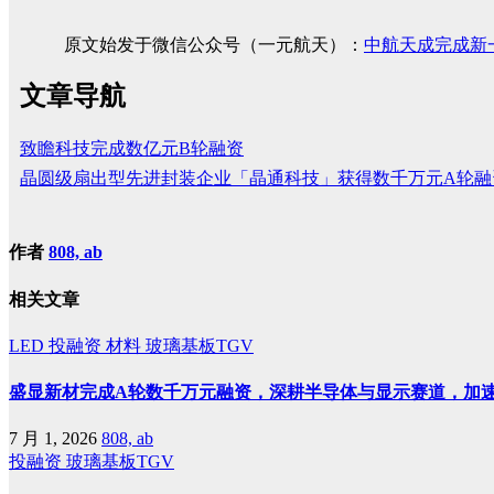
原文始发于微信公众号（一元航天）：
中航天成完成新
文章导航
致瞻科技完成数亿元B轮融资
晶圆级扇出型先进封装企业「晶通科技」获得数千万元A轮融
作者
808, ab
相关文章
LED
投融资
材料
玻璃基板TGV
盛显新材完成A轮数千万元融资，深耕半导体与显示赛道，加
7 月 1, 2026
808, ab
投融资
玻璃基板TGV