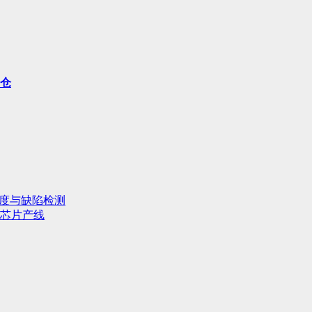
重仓
行度与缺陷检测
芯片产线