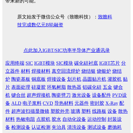
带来新的可能。
原文始发于微信公众号（致瞻科技）：
致瞻科
技完成数亿元B轮融资
点此加入IGBT/SIC功率半导体产业通讯录
应用终端
SIC
IGBT模块
SIC模块
碳化硅衬底
IGBT芯片
分
立器件
材料
焊接材料
真空回流焊炉
烧结银
烧银炉
烧结
炉
陶瓷基板
铜底板
焊接设备
划片机
晶圆贴片机
灌胶机
贴
片
表面处理
硅凝胶
环氧树脂
散热器
铝碳化硅
五金
键合
机
键合丝
超声焊接机
陶瓷劈刀
激光设备
设备配件
PVD设
备
ALD
电子浆料
CVD
导热材料
元器件
密封胶
X-Ray
配
件
超声波扫描显微镜
塑胶外壳
玻璃
塑料
线路板
设备
散热
材料
热敏电阻
点胶机
胶水
自动化设备
运动控制
封装设
备
检测设备
认证检测
夹治具
清洗设备
测试设备
磨抛耗