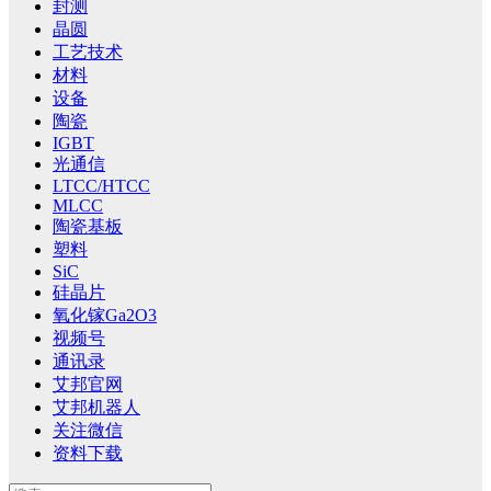
封测
晶圆
工艺技术
材料
设备
陶瓷
IGBT
光通信
LTCC/HTCC
MLCC
陶瓷基板
塑料
SiC
硅晶片
氧化镓Ga2O3
视频号
通讯录
艾邦官网
艾邦机器人
关注微信
资料下载