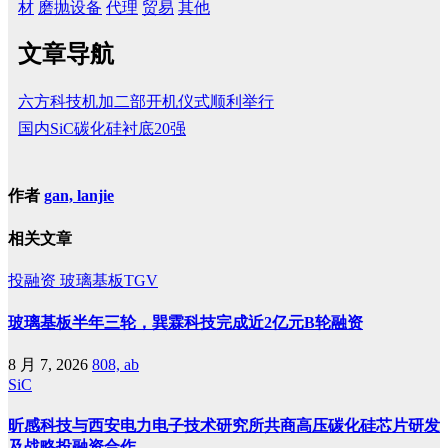
材
磨抛设备
代理
贸易
其他
文章导航
六方科技机加二部开机仪式顺利举行
国内SiC碳化硅衬底20强
作者
gan, lanjie
相关文章
投融资
玻璃基板TGV
玻璃基板半年三轮，巽霖科技完成近2亿元B轮融资
8 月 7, 2026
808, ab
SiC
昕感科技与西安电力电子技术研究所共商高压碳化硅芯片研发
及战略投融资合作