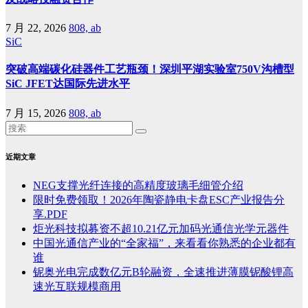
7 月 22, 2026
808, ab
SiC
突破高端碳化硅器件工艺瓶颈！深圳平湖实验室750V沟槽型
SiC JFET达国际先进水平
7 月 15, 2026
808, ab
近期文章
NEG支撑光纤连接的高精度玻璃毛细管介绍
限时免费领取！2026年陶瓷静电卡盘ESC产业报告分
享.PDF
炬光科技拟募资不超10.21亿元加码光通信光学元器件
中国光通信产业的“全家福”，来看看你熟悉的企业都有
谁
铌奥光电完成数亿元B轮融资，全速推进薄膜铌酸锂高
速光互联规模商用