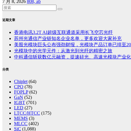
7 月 8, 2026
808, ab
近期文章
香港电讯3.2T AI超级互联通道采用长飞空芯光纤
苏州光通信产业链知名企业名单，更多欢迎大家补充
美股光模块巨头公布强劲财报，光模块产品订单已排至20
光模块中的光学元件：从激光到光纤的精密之旅
中科通信斩获数亿元融资，提速硅光、高速光模块产业化
分类
Chiplet
(64)
CPO
(78)
FOPLP
(62)
GaN
(52)
IGBT
(701)
LED
(27)
LTCC/HTCC
(175)
MEMS
(3)
MLCC
(402)
SiC
(1,088)