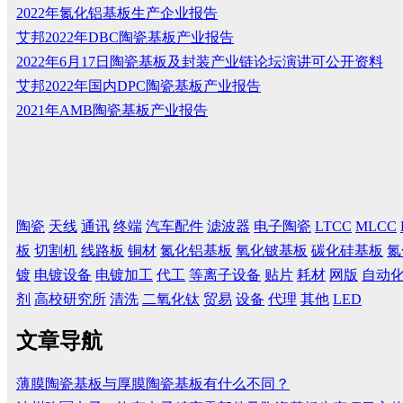
2022年氮化铝基板生产企业报告
艾邦2022年DBC陶瓷基板产业报告
2022年6月17日陶瓷基板及封装产业链论坛演讲可公开资料
艾邦2022年国内DPC陶瓷基板产业报告
2021年AMB陶瓷基板产业报告
陶瓷
天线
通讯
终端
汽车配件
滤波器
电子陶瓷
LTCC
MLCC
板
切割机
线路板
铜材
氮化铝基板
氧化铍基板
碳化硅基板
氮
镀
电镀设备
电镀加工
代工
等离子设备
贴片
耗材
网版
自动
剂
高校研究所
清洗
二氧化钛
贸易
设备
代理
其他
LED
文章导航
薄膜陶瓷基板与厚膜陶瓷基板有什么不同？