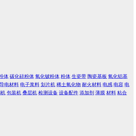
粉体
碳化硅粉体
氧化铍粉体
粉体
生瓷带
陶瓷基板
氧化铝基
导电材料
电子浆料
划片机
稀土氧化物
耐火材料
电感
电容
电
刷机
包装机
叠层机
检测设备
设备配件
添加剂
薄膜
材料
粘合