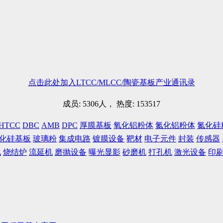
点击此处加入LTCC/MLCC/陶瓷基板产业通讯录
成员: 5306人， 热度: 153517
HTCC
DBC
AMB
DPC
厚膜基板
氧化铝粉体
氮化铝粉体
氮化硅
化硅基板
玻璃粉
集成电路
镀膜设备
靶材
电子元件
封装
传感器
化
烧结炉
流延机
磨抛设备
曝光显影
砂磨机
打孔机
激光设备
印