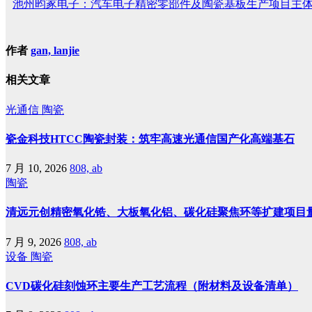
池州昀冢电子：汽车电子精密零部件及陶瓷基板生产项目主
作者
gan, lanjie
相关文章
光通信
陶瓷
瓷金科技HTCC陶瓷封装：筑牢高速光通信国产化高端基石
7 月 10, 2026
808, ab
陶瓷
清远元创精密氧化锆、大板氧化铝、碳化硅聚焦环等扩建项目
7 月 9, 2026
808, ab
设备
陶瓷
CVD碳化硅刻蚀环主要生产工艺流程（附材料及设备清单）