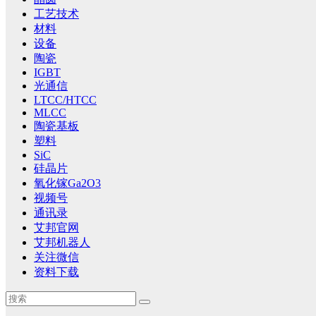
工艺技术
材料
设备
陶瓷
IGBT
光通信
LTCC/HTCC
MLCC
陶瓷基板
塑料
SiC
硅晶片
氧化镓Ga2O3
视频号
通讯录
艾邦官网
艾邦机器人
关注微信
资料下载