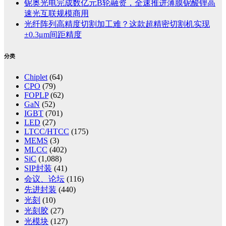
铌奥光电完成数亿元B轮融资，全速推进薄膜铌酸锂高
速光互联规模商用
光纤阵列高精度切割加工难？这款超精密切割机实现
±0.3μm间距精度
分类
Chiplet
(64)
CPO
(79)
FOPLP
(62)
GaN
(52)
IGBT
(701)
LED
(27)
LTCC/HTCC
(175)
MEMS
(3)
MLCC
(402)
SiC
(1,088)
SIP封装
(41)
会议、论坛
(116)
先进封装
(440)
光刻
(10)
光刻胶
(27)
光模块
(127)