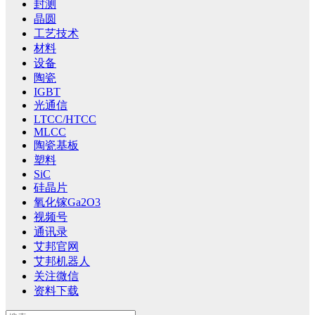
封测
晶圆
工艺技术
材料
设备
陶瓷
IGBT
光通信
LTCC/HTCC
MLCC
陶瓷基板
塑料
SiC
硅晶片
氧化镓Ga2O3
视频号
通讯录
艾邦官网
艾邦机器人
关注微信
资料下载