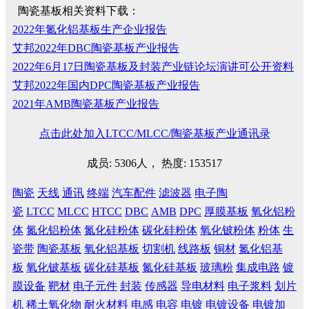
陶瓷基板相关资料下载：
2022年氮化铝基板生产企业报告
艾邦2022年DBC陶瓷基板产业报告
2022年6月17日陶瓷基板及封装产业链论坛演讲可公开资料
艾邦2022年国内DPC陶瓷基板产业报告
2021年AMB陶瓷基板产业报告
点击此处加入LTCC/MLCC/陶瓷基板产业通讯录
成员: 5306人， 热度: 153517
陶瓷
天线
通讯
终端
汽车配件
滤波器
电子陶
瓷
LTCC
MLCC
HTCC
DBC
AMB
DPC
厚膜基板
氧化铝粉
体
氮化铝粉体
氮化硅粉体
碳化硅粉体
氧化铍粉体
粉体
生
瓷带
陶瓷基板
氧化铝基板
切割机
线路板
铜材
氮化铝基
板
氧化铍基板
碳化硅基板
氮化硅基板
玻璃粉
集成电路
镀
膜设备
靶材
电子元件
封装
传感器
导电材料
电子浆料
划片
机
稀土氧化物
耐火材料
电感
电容
电镀
电镀设备
电镀加