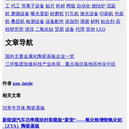
工
代工
等离子设备
贴片
耗材
网版
自动化
烧结炉
流延
机
磨抛设备
曝光显影
砂磨机
打孔机
激光设备
印刷机
包装
机
叠层机
检测设备
设备配件
添加剂
薄膜
材料
粘合剂
高
校研究所
清洗
二氧化钛
贸易
设备
代理
其他
LED
文章导航
国外主要金属化陶瓷基板企业一览
三环集团加速科技产业布局，重点项目落地苏州吴中区
作者
gan, lanjie
相关文章
功率半导体
陶瓷基板
新能源汽车功率模块封装载板“新宠”——氧化锆增韧氧化铝
（ZTA）陶瓷基板