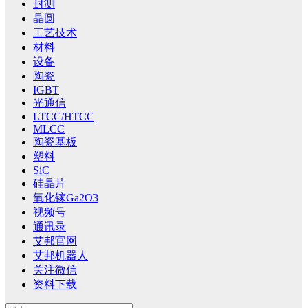
封测
晶圆
工艺技术
材料
设备
陶瓷
IGBT
光通信
LTCC/HTCC
MLCC
陶瓷基板
塑料
SiC
硅晶片
氧化镓Ga2O3
视频号
通讯录
艾邦官网
艾邦机器人
关注微信
资料下载