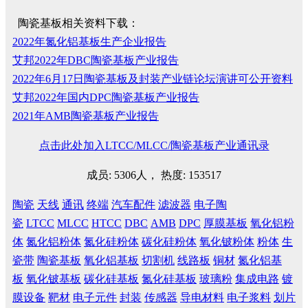
陶瓷基板相关资料下载：
2022年氮化铝基板生产企业报告
艾邦2022年DBC陶瓷基板产业报告
2022年6月17日陶瓷基板及封装产业链论坛演讲可公开资料
艾邦2022年国内DPC陶瓷基板产业报告
2021年AMB陶瓷基板产业报告
点击此处加入LTCC/MLCC/陶瓷基板产业通讯录
成员: 5306人， 热度: 153517
陶瓷
天线
通讯
终端
汽车配件
滤波器
电子陶
瓷
LTCC
MLCC
HTCC
DBC
AMB
DPC
厚膜基板
氧化铝粉
体
氮化铝粉体
氮化硅粉体
碳化硅粉体
氧化铍粉体
粉体
生
瓷带
陶瓷基板
氧化铝基板
切割机
线路板
铜材
氮化铝基
板
氧化铍基板
碳化硅基板
氮化硅基板
玻璃粉
集成电路
镀
膜设备
靶材
电子元件
封装
传感器
导电材料
电子浆料
划片