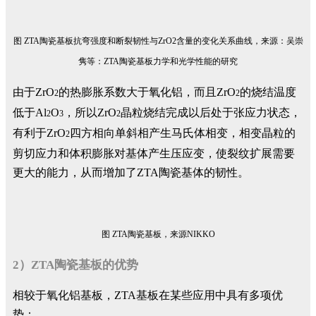
图 ZTA陶瓷基板抗弯强度和断裂韧性与ZrO2含量的变化关系曲线，来源：吴崇
隽等：ZTA陶瓷基板力学和光学性能的研究
由于ZrO
的热膨胀系数大于氧化铝，而且ZrO
的烧结温度
2
2
低于Al
O
，所以ZrO
晶粒烧结完成以后处于张应力状态，
2
3
2
有利于ZrO
四方相向单斜相产生马氏体相变，相变晶粒的
2
剪切应力和体积膨胀对基体产生压应变，使裂纹扩展需要
更大的能力，从而增加了ZTA陶瓷基体的韧性。
图 ZTA陶瓷基板，来源NIKKO
2）ZTA陶瓷基板的优势
相较于氧化铝基板，ZTA基板在某些应用中具有多项优
势：