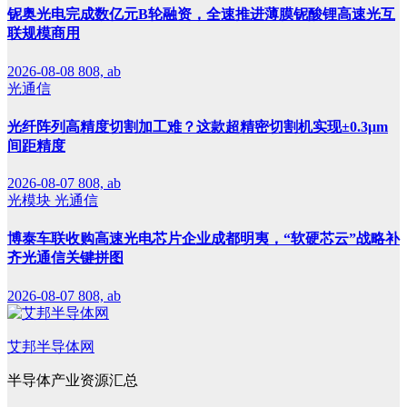
铌奥光电完成数亿元B轮融资，全速推进薄膜铌酸锂高速光互
联规模商用
2026-08-08
808, ab
光通信
光纤阵列高精度切割加工难？这款超精密切割机实现±0.3μm
间距精度
2026-08-07
808, ab
光模块
光通信
博泰车联收购高速光电芯片企业成都明夷，“软硬芯云”战略补
齐光通信关键拼图
2026-08-07
808, ab
艾邦半导体网
半导体产业资源汇总