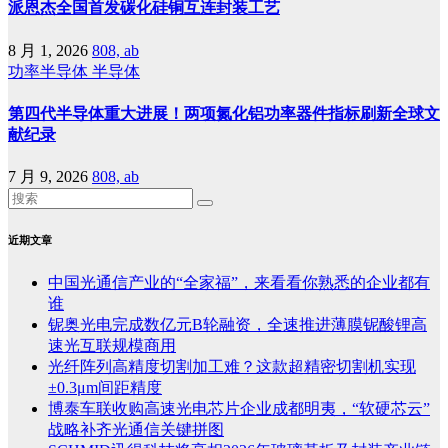
派恩杰全国首发碳化硅铜互连封装工艺
8 月 1, 2026
808, ab
功率半导体
半导体
第四代半导体重大进展！两项氮化铝功率器件指标刷新全球文
献纪录
7 月 9, 2026
808, ab
近期文章
中国光通信产业的“全家福”，来看看你熟悉的企业都有
谁
铌奥光电完成数亿元B轮融资，全速推进薄膜铌酸锂高
速光互联规模商用
光纤阵列高精度切割加工难？这款超精密切割机实现
±0.3μm间距精度
博泰车联收购高速光电芯片企业成都明夷，“软硬芯云”
战略补齐光通信关键拼图