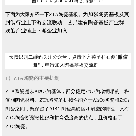
图 DBC-ZTA与DBC-Al2O3对比，来源：KCC
为加强陶瓷基板及其
下面为大家介绍一下ZTA陶瓷基板。
封装行业上下游交流联动，艾邦建有陶瓷基板产业群，
欢迎产业链上下游企业加入。
长按识别二维码关注公众号，点击下方菜单栏右侧"
微信
群
"，申请加入陶瓷基板交流群。
1）ZTA陶瓷的主要机制
ZTA陶瓷是以Al
O
为基体，部分稳定ZrO
为增韧相的一种
2
3
2
复相陶瓷材料。ZTA陶瓷的机械性能介于Al
O
陶瓷和ZrO
2
3
2
陶瓷之间，既保留了Al
O
陶瓷高硬度和耐磨的特性，又有
2
3
ZrO
陶瓷断裂韧性好和抗弯强度高的优点，且价格低于
2
ZrO
陶瓷。
2