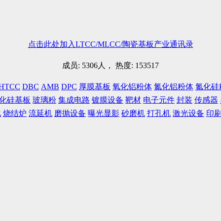
点击此处加入LTCC/MLCC/陶瓷基板产业通讯录
成员: 5306人， 热度: 153517
HTCC
DBC
AMB
DPC
厚膜基板
氧化铝粉体
氮化铝粉体
氮化硅
化硅基板
玻璃粉
集成电路
镀膜设备
靶材
电子元件
封装
传感器
化
烧结炉
流延机
磨抛设备
曝光显影
砂磨机
打孔机
激光设备
印