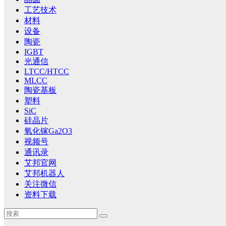
工艺技术
材料
设备
陶瓷
IGBT
光通信
LTCC/HTCC
MLCC
陶瓷基板
塑料
SiC
硅晶片
氧化镓Ga2O3
视频号
通讯录
艾邦官网
艾邦机器人
关注微信
资料下载