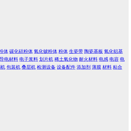
粉体
碳化硅粉体
氧化铍粉体
粉体
生瓷带
陶瓷基板
氧化铝基
导电材料
电子浆料
划片机
稀土氧化物
耐火材料
电感
电容
电
刷机
包装机
叠层机
检测设备
设备配件
添加剂
薄膜
材料
粘合