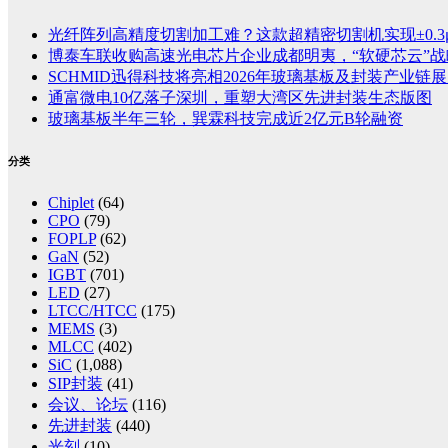
光纤阵列高精度切割加工难？这款超精密切割机实现±0.3
博泰车联收购高速光电芯片企业成都明夷，“软硬芯云”
SCHMID迅得科技将亮相2026年玻璃基板及封装产业链展览
通富微电10亿落子深圳，重塑大湾区先进封装生态版图
玻璃基板半年三轮，巽霖科技完成近2亿元B轮融资
分类
Chiplet
(64)
CPO
(79)
FOPLP
(62)
GaN
(52)
IGBT
(701)
LED
(27)
LTCC/HTCC
(175)
MEMS
(3)
MLCC
(402)
SiC
(1,088)
SIP封装
(41)
会议、论坛
(116)
先进封装
(440)
光刻
(10)