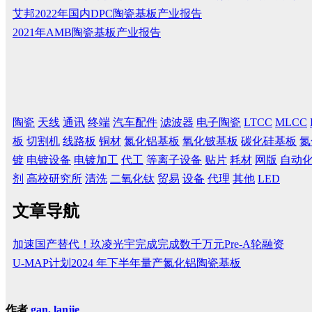
艾邦2022年国内DPC陶瓷基板产业报告
2021年AMB陶瓷基板产业报告
陶瓷
天线
通讯
终端
汽车配件
滤波器
电子陶瓷
LTCC
MLCC
板
切割机
线路板
铜材
氮化铝基板
氧化铍基板
碳化硅基板
氮
镀
电镀设备
电镀加工
代工
等离子设备
贴片
耗材
网版
自动
剂
高校研究所
清洗
二氧化钛
贸易
设备
代理
其他
LED
文章导航
加速国产替代！玖凌光宇完成完成数千万元Pre-A轮融资
U-MAP计划2024 年下半年量产氮化铝陶瓷基板
作者
gan, lanjie