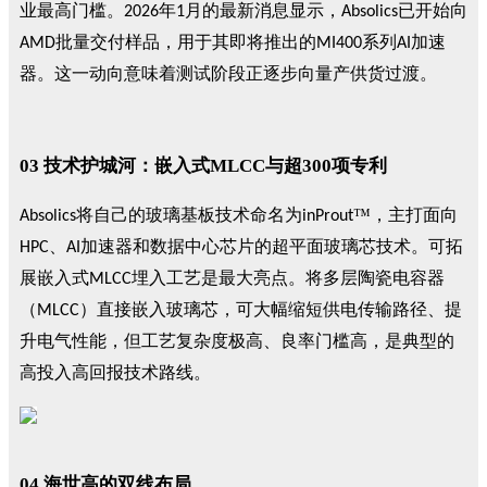
业最高门槛。
年
月的最新消息显示，
已开始向
2026
1
Absolics
批量交付样品，用于其即将推出的
系列
加速
AMD
MI400
AI
器。这一动向意味着测试阶段正逐步向量产供货过渡。
03
技术护城河：嵌入式
MLCC
与超
300
项专利
将自己的玻璃基板技术命名为
™，主打面向
Absolics
inProut
、
加速器和数据中心芯片的超平面玻璃芯技术。可拓
HPC
AI
展嵌入式
埋入工艺是最大亮点。将多层陶瓷电容器
MLCC
（
）直接嵌入玻璃芯，可大幅缩短供电传输路径、提
MLCC
升电气性能，但工艺复杂度极高、良率门槛高，是典型的
高投入高回报技术路线。
0
4
海世高的双线布局