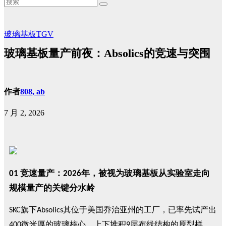
玻璃基板TGV
玻璃基板量产前夜：Absolics的竞速与突围
作者
808, ab
7 月 2, 2026
竞速量产：
年，被视为玻璃基板从实验室走向
01
2026
规模量产的关键分水岭
旗下
其位于美国乔治亚州的工厂，已率先试产出
SKC
Absolics
微米厚的玻璃核心、上下堆积
层布线结构的原型样
400
9