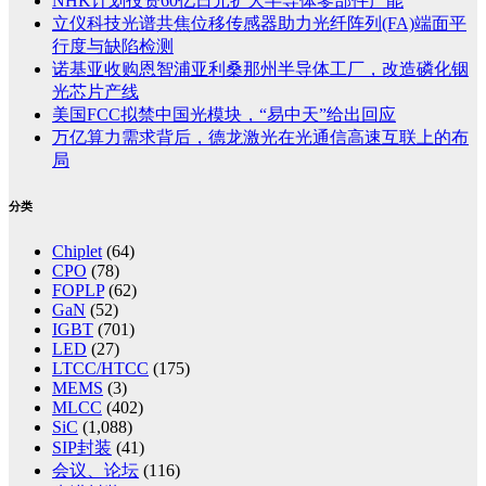
NHK计划投资60亿日元扩大半导体零部件产能
立仪科技光谱共焦位移传感器助力光纤阵列(FA)端面平
行度与缺陷检测
诺基亚收购恩智浦亚利桑那州半导体工厂，改造磷化铟
光芯片产线
美国FCC拟禁中国光模块，“易中天”给出回应
万亿算力需求背后，德龙激光在光通信高速互联上的布
局
分类
Chiplet
(64)
CPO
(78)
FOPLP
(62)
GaN
(52)
IGBT
(701)
LED
(27)
LTCC/HTCC
(175)
MEMS
(3)
MLCC
(402)
SiC
(1,088)
SIP封装
(41)
会议、论坛
(116)