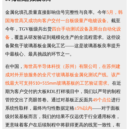
金属化填孔质量直接影响信号完整性与良率。今年
5月，韩
国
海世高又成功
向客户
交付
一
台
板级量产电镀
设备。
截至
今年，TGV板级共出货
四台手动测试设备及两台自动化设
备
，覆盖从研发验证到规模化生产的全流程需求。这些设
备聚焦于玻璃基板金属化工艺——这是玻璃基板良率提升
中最核心、最具挑战的环节之一。
在中国，
海世高半导体科技（苏州）有限公司，在苏州建
成对外开放服务的全尺寸玻璃基板金属化测试产线。该产
线最大可支持
×
玻璃基板的工艺验证需求。
在近
510
515mm
期为客户交付的大板RDL打样项目中，我们以严苛的制程
管控交出了亮眼答卷。通过对基板正反面共
49个点位
进行
系统性取样，最终均匀性数据定格
±5%以内
——对于面板
级封装基板而言，我们的结果不仅远优于行业通用标准，
更意味着客户在后续制程中将获得更高的线宽一致性，有