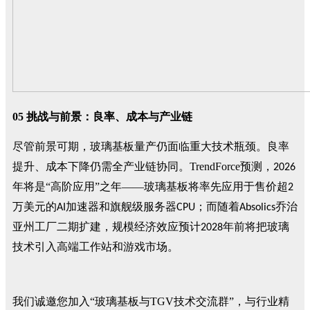
0
5
挑战与前景：良率、成本与产业链
尽管前景可期，玻璃基板量产仍面临重大技术瓶颈。良率
提升、成本下降仍需全产业链协同。TrendForce
预测，
2026
年将是“高阶应用”之年——玻璃基板将率先应用于售价超
2
万美元的
加速器和旗舰级服务器
；而随着
乔治
AI
CPU
Absolics
亚州工厂二期扩建，规模经济效应预计
年前将把玻璃
2028
技术引入高端工作站和游戏市场。
我们诚邀您加入“玻璃基板与TGV技术交流群”，与行业精