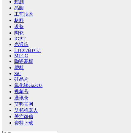
封测
晶圆
工艺技术
材料
设备
陶瓷
IGBT
光通信
LTCC/HTCC
MLCC
陶瓷基板
塑料
SiC
硅晶片
氧化镓Ga2O3
视频号
通讯录
艾邦官网
艾邦机器人
关注微信
资料下载