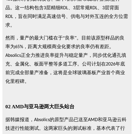
品。这一结构包含
层精细
、
层常规
、
层背面
3
RDL
3
RDL
3
，旨在同时满足高速信号、供电与对外互连的全方位需
RDL
求。
然而，量产的最大门槛在于
“
良率
”
。目前该原型样品的良
率为
，距离大规模商业化要求的良率仍有差距。
65%
正全力推进良率提升与稳定量产，同步优化通孔填
Absolics
充、金属化、板面平整等多道工序。公司计划在
年底
2026
前完成全部量产准备，这将是全球玻璃基板产业首个商业
化里程碑。
02 AMD
与亚马逊两大巨头站台
据韩媒报道，
的原型产品已送至
和亚马逊云科
Absolics
AMD
技进行性能测试。这两家巨头的测试标准，基本代表了行