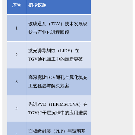
序号
初拟议题
玻璃通孔（
TGV）技术发展现
1
状与产业化进程回顾
激光诱导刻蚀（
LIDE）在
2
TGV通孔加工中的最新突破
高深宽比
TGV通孔金属化填充
3
工艺挑战与解决方案
先进
PVD（HIPIMS/FCVA）在
4
TGV种子层沉积中的应用进展
面板级封装（
PLP）与玻璃基