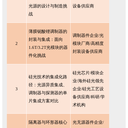
光源的设计与制造挑
设备供应商
战
薄膜铌酸锂调制器的
调制器件企业
/光
封装与集成：面向
2
模块厂商/高精度
1.6T/3.2T光模块的器
封装设备供应商
件化挑战
硅光芯片
/模块企
硅光技术的集成化路
业/海外硅光领先
径：光源异质集成、
3
企业/硅光工艺设
调制器与探测器的单
备供应商/科研/学
片集成方案对比
术机构
隔离器与环形器核心
光无源器件企业
/