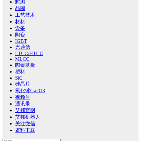
封测
晶圆
工艺技术
材料
设备
陶瓷
IGBT
光通信
LTCC/HTCC
MLCC
陶瓷基板
塑料
SiC
硅晶片
氧化镓Ga2O3
视频号
通讯录
艾邦官网
艾邦机器人
关注微信
资料下载