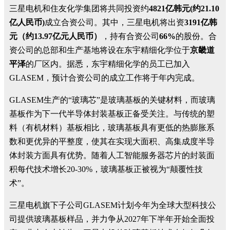
三星电机和住友化学集团将共同投资约
4821亿韩元(
约21.10
亿人民币
)
成立合资公司。其中，三星电机将出资
3191亿韩
元（约
13.97亿元人民币
）
，持有合资公司
66%
的股份。合
资公司的总部和生产基地将设在东宇精细化学位于
京畿道
平泽
的厂区内。据悉，东宇精细化学的员工已加入
GLASEM，预计合资公司的成立工作将于年内完成。
GLASEM生产的“玻璃芯”是玻璃基板的关键材料，而玻璃
基板作为下一代半导体封装基板正备受关注。与传统的塑
料（有机材料）基板相比，玻璃基板具有更低的热膨胀系
数和更优异的平整度，使其在实现大面积、高集成度半导
体封装方面具有优势。随着人工智能服务器芯片的封装面
积每代技术增长20-30%，玻璃基板正被视为“颠覆性技
术”。
三星电机旗下子公司GLASEM计划今年为全球大型科技公
司提供玻璃基板样品，并力争从2027年下半年开始全面投