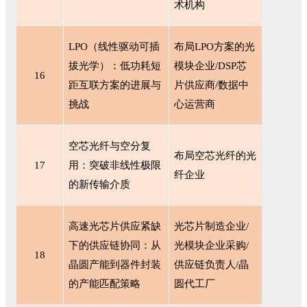
术机构
LPO（线性驱动可插
布局
LPO方案的光
拔光学）：低功耗短
模块企业/DSP芯
16
距互联方案的进展与
片供应商/数据中
挑战
心运营商
空芯光纤与空分复
布局空芯光纤的光
17
用：突破非线性极限
纤企业
的新传输介质
高速光芯片供应紧缺
光芯片制造企业
/
下的供应链协同：从
光模块企业采购/
18
晶圆产能到器件封装
供应链负责人/晶
的产能匹配策略
圆代工厂