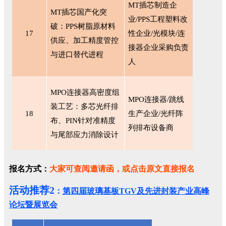
MT插芯制造企
MT插芯国产化突
业/PPS工程塑料改
破：PPS树脂原材料
17
性企业/光模块/连
供应、加工精度管控
接器企业采购负责
与进口替代进程
人
MPO连接器高密度组
MPO连接器/跳线
装工艺：多芯光纤排
18
生产企业/光纤阵
布、PIN针对准精度
列排布设备商
与尾部应力消除设计
报名方式：
大家可查阅邀请函，或点击原文直接报名
活动推荐2
：
第四届玻璃基板TGV及先进封装产业高峰
论坛暨展览会