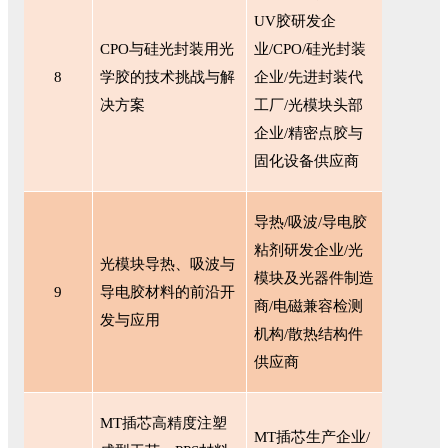
UV胶研发企
CPO与硅光封装用光
业/CPO/硅光封装
8
学胶的技术挑战与解
企业/先进封装代
决方案
工厂/光模块头部
企业/精密点胶与
固化设备供应商
导热
/吸波/导电胶
粘剂研发企业/光
光模块导热、吸波与
模块及光器件制造
9
导电胶材料的前沿开
商/电磁兼容检测
发与应用
机构/散热结构件
供应商
MT插芯高精度注塑
MT插芯生产企业/