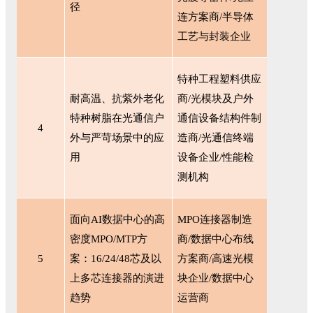
径
连方案商/半导体
工艺与封装企业
特种工程塑料供应
耐高温、抗紫外老化
商
/光模块及户外
特种树脂在光通信户
通信设备结构件制
4
外与严苛场景中的应
造商/光通信终端
用
设备企业/性能检
测机构
面向
AI数据中心的高
MPO连接器制造
密度MPO/MTP方
商/数据中心布线
5
案：16/24/48芯及以
方案商/高速光模
上多芯连接器的演进
块企业/数据中心
趋势
运营商