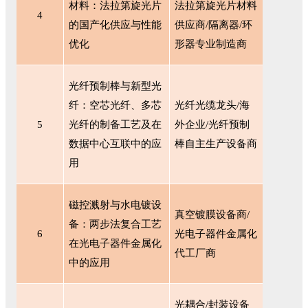
材料：法拉第旋光片
法拉第旋光片材料
4
的国产化供应与性能
供应商/隔离器/环
优化
形器专业制造商
光纤预制棒与新型光
纤：空芯光纤、多芯
光纤光缆龙头
/海
5
光纤的制备工艺及在
外企业/光纤预制
数据中心互联中的应
棒自主生产设备商
用
磁控溅射与水电镀设
真空镀膜设备商
/
备：两步法复合工艺
6
光电子器件金属化
在光电子器件金属化
代工厂商
中的应用
光耦合
/封装设备