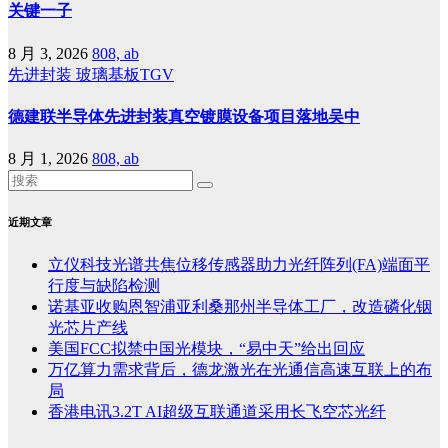
关键一子
8 月 3, 2026
808, ab
先进封装
玻璃基板TGV
德建联半导体先进封装真空镀膜设备项目落地吴中
8 月 1, 2026
808, ab
近期文章
立仪科技光谱共焦位移传感器助力光纤阵列(FA)端面平
行度与缺陷检测
诺基亚收购恩智浦亚利桑那州半导体工厂，改造磷化铟
光芯片产线
美国FCC拟禁中国光模块，“易中天”给出回应
万亿算力需求背后，德龙激光在光通信高速互联上的布
局
香港电讯3.2T AI超级互联通道采用长飞空芯光纤