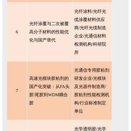
光纤涂料
/光纤光
缆涂覆材料供应
光纤涂覆与二次被覆
商/光纤光缆制造
6
高分子材料的性能优
企业/光通信材料
化与国产替代
检测机构/科研院
所
光通信专用胶粘剂
高速光模块胶粘剂的
研发企业
/光模块
国产化突破：从
FA头
及光器件制造商/
7
胶/尾胶到WDM耦合
胶粘剂性能检测机
胶
构/行业标准制定
单位
光学透明胶
/光学