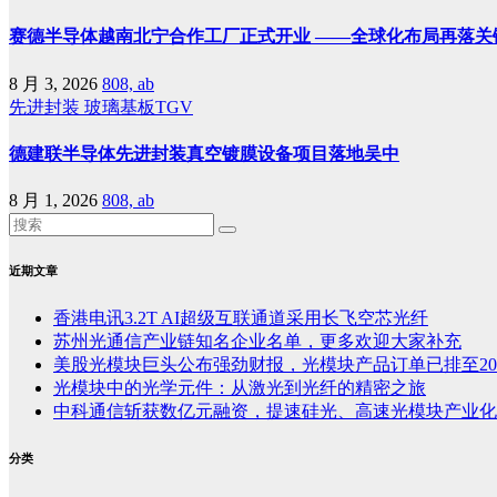
赛德半导体越南北宁合作工厂正式开业 ——全球化布局再落关
8 月 3, 2026
808, ab
先进封装
玻璃基板TGV
德建联半导体先进封装真空镀膜设备项目落地吴中
8 月 1, 2026
808, ab
近期文章
香港电讯3.2T AI超级互联通道采用长飞空芯光纤
苏州光通信产业链知名企业名单，更多欢迎大家补充
美股光模块巨头公布强劲财报，光模块产品订单已排至20
光模块中的光学元件：从激光到光纤的精密之旅
中科通信斩获数亿元融资，提速硅光、高速光模块产业化
分类