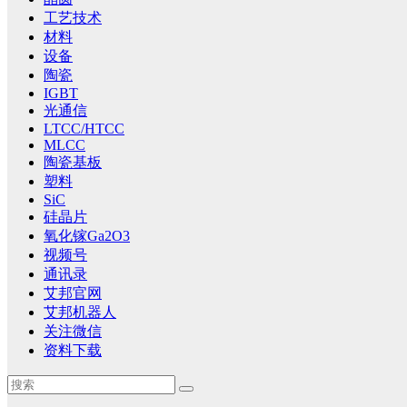
工艺技术
材料
设备
陶瓷
IGBT
光通信
LTCC/HTCC
MLCC
陶瓷基板
塑料
SiC
硅晶片
氧化镓Ga2O3
视频号
通讯录
艾邦官网
艾邦机器人
关注微信
资料下载