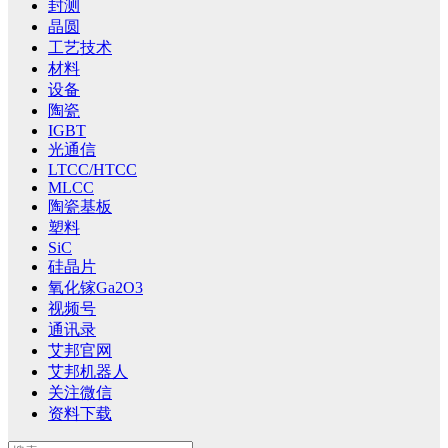
封测
晶圆
工艺技术
材料
设备
陶瓷
IGBT
光通信
LTCC/HTCC
MLCC
陶瓷基板
塑料
SiC
硅晶片
氧化镓Ga2O3
视频号
通讯录
艾邦官网
艾邦机器人
关注微信
资料下载