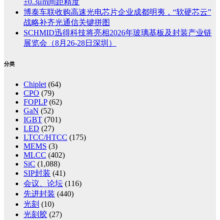
±0.3μm间距精度
博泰车联收购高速光电芯片企业成都明夷，“软硬芯云”
战略补齐光通信关键拼图
SCHMID迅得科技将亮相2026年玻璃基板及封装产业链
展览会（8月26-28日深圳）
分类
Chiplet
(64)
CPO
(79)
FOPLP
(62)
GaN
(52)
IGBT
(701)
LED
(27)
LTCC/HTCC
(175)
MEMS
(3)
MLCC
(402)
SiC
(1,088)
SIP封装
(41)
会议、论坛
(116)
先进封装
(440)
光刻
(10)
光刻胶
(27)