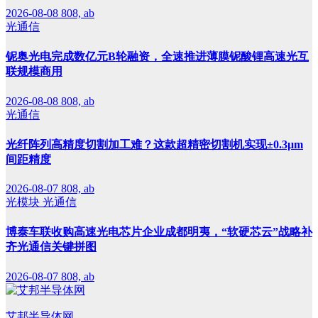
2026-08-08
808, ab
光通信
铌奥光电完成数亿元B轮融资，全速推进薄膜铌酸锂高速光互
联规模商用
2026-08-08
808, ab
光通信
光纤阵列高精度切割加工难？这款超精密切割机实现±0.3μm
间距精度
2026-08-07
808, ab
光模块
光通信
博泰车联收购高速光电芯片企业成都明夷，“软硬芯云”战略补
齐光通信关键拼图
2026-08-07
808, ab
艾邦半导体网