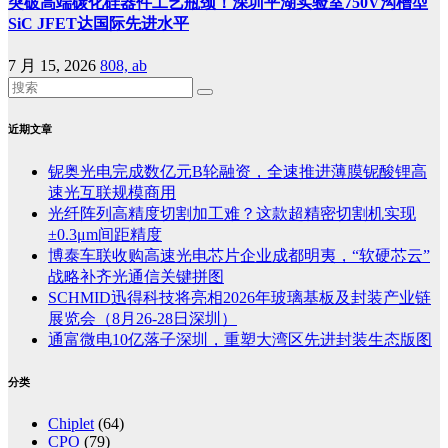
突破高端碳化硅器件工艺瓶颈！深圳平湖实验室750V沟槽型
SiC JFET达国际先进水平
7 月 15, 2026
808, ab
近期文章
铌奥光电完成数亿元B轮融资，全速推进薄膜铌酸锂高
速光互联规模商用
光纤阵列高精度切割加工难？这款超精密切割机实现
±0.3μm间距精度
博泰车联收购高速光电芯片企业成都明夷，“软硬芯云”
战略补齐光通信关键拼图
SCHMID迅得科技将亮相2026年玻璃基板及封装产业链
展览会（8月26-28日深圳）
通富微电10亿落子深圳，重塑大湾区先进封装生态版图
分类
Chiplet
(64)
CPO
(79)