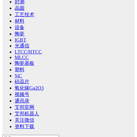
封测
晶圆
工艺技术
材料
设备
陶瓷
IGBT
光通信
LTCC/HTCC
MLCC
陶瓷基板
塑料
SiC
硅晶片
氧化镓Ga2O3
视频号
通讯录
艾邦官网
艾邦机器人
关注微信
资料下载