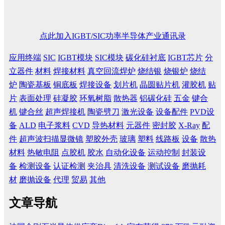
点此加入IGBT/SIC功率半导体产业通讯录
应用终端
SIC
IGBT模块
SIC模块
碳化硅衬底
IGBT芯片
分
立器件
材料
焊接材料
真空回流焊炉
烧结银
烧银炉
烧结
炉
陶瓷基板
铜底板
焊接设备
划片机
晶圆贴片机
灌胶机
贴
片
表面处理
硅凝胶
环氧树脂
散热器
铝碳化硅
五金
键合
机
键合丝
超声焊接机
陶瓷劈刀
激光设备
设备配件
PVD设
备
ALD
电子浆料
CVD
导热材料
元器件
密封胶
X-Ray
配
件
超声波扫描显微镜
塑胶外壳
玻璃
塑料
线路板
设备
散热
材料
热敏电阻
点胶机
胶水
自动化设备
运动控制
封装设
备
检测设备
认证检测
夹治具
清洗设备
测试设备
磨抛耗
材
磨抛设备
代理
贸易
其他
文章导航