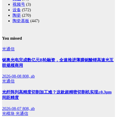
视频号
(3)
设备
(572)
陶瓷
(270)
陶瓷基板
(447)
You missed
光通信
铌奥光电完成数亿元B轮融资，全速推进薄膜铌酸锂高速光互
联规模商用
2026-08-08
808, ab
光通信
光纤阵列高精度切割加工难？这款超精密切割机实现±0.3μm
间距精度
2026-08-07
808, ab
光模块
光通信