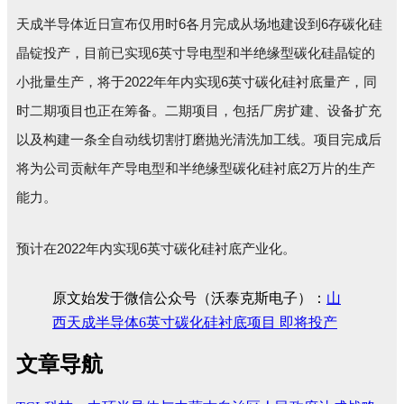
6
6
天成半导体近日宣布仅用时
各月完成从场地建设到
存碳化硅
6
晶锭投产，目前已实现
英寸导电型和半绝缘型碳化硅晶锭的
2022
6
小批量生产，将于
年年内实现
英寸碳化硅衬底量产，同
时二期项目也正在筹备。二期项目，包括厂房扩建、设备扩充
以及构建一条全自动线切割打磨抛光清洗加工线。项目完成后
2
将为公司贡献年产导电型和半绝缘型碳化硅衬底
万片的生产
能力。
2022
6
预计在
年内实现
英寸碳化硅衬底产业化。
原文始发于微信公众号（沃泰克斯电子）：
山
西天成半导体6英寸碳化硅衬底项目 即将投产
文章导航