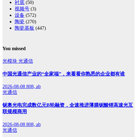
衬底
(50)
视频号
(3)
设备
(572)
陶瓷
(270)
陶瓷基板
(447)
You missed
光模块
光通信
中国光通信产业的“全家福”，来看看你熟悉的企业都有谁
2026-08-08
808, ab
光通信
铌奥光电完成数亿元B轮融资，全速推进薄膜铌酸锂高速光互
联规模商用
2026-08-08
808, ab
光通信