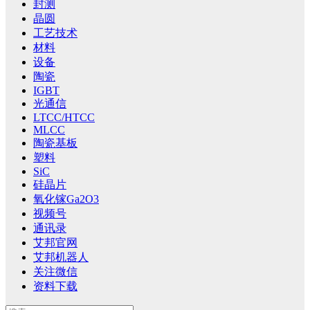
封测
晶圆
工艺技术
材料
设备
陶瓷
IGBT
光通信
LTCC/HTCC
MLCC
陶瓷基板
塑料
SiC
硅晶片
氧化镓Ga2O3
视频号
通讯录
艾邦官网
艾邦机器人
关注微信
资料下载