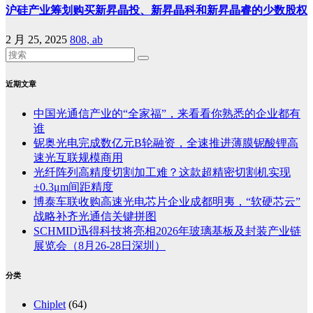
沪硅产业筹划购买新昇晶投、新昇晶科和新昇晶睿的少数股权
2 月 25, 2025
808, ab
近期文章
中国光通信产业的“全家福”，来看看你熟悉的企业都有
谁
铌奥光电完成数亿元B轮融资，全速推进薄膜铌酸锂高
速光互联规模商用
光纤阵列高精度切割加工难？这款超精密切割机实现
±0.3μm间距精度
博泰车联收购高速光电芯片企业成都明夷，“软硬芯云”
战略补齐光通信关键拼图
SCHMID迅得科技将亮相2026年玻璃基板及封装产业链
展览会（8月26-28日深圳）
分类
Chiplet
(64)