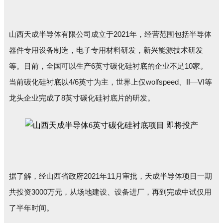
2021
山西天成半导体有限公司成立于
年，经营范围包括半导体
器件专用设备制造，电子专用材料研发，新兴能源技术研发
6
10
等。目前，全国可以生产
英寸碳化硅衬底的企业不足
家。
4/6
wolfspeed
II
VI
当前碳化硅衬底以
英寸为主，世界上仅
、
—
等
8
龙头企业完成了
英寸碳化硅衬底片的研发。
2021
11
据了解，经山西省政府
年
月审批，天成半导体项目一期
3000
共投资
万元，从场地建设、设备进厂，再到完成中试仅用
了半年时间。