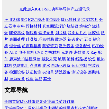
点此加入IGBT/SIC功率半导体产业通讯录
应用终端
SIC
IGBT模块
SIC模块
碳化硅衬底
IGBT芯片
分
立器件
材料
焊接材料
真空回流焊炉
烧结银
烧银炉
烧结
炉
陶瓷基板
铜底板
焊接设备
划片机
晶圆贴片机
灌胶机
贴
片
表面处理
硅凝胶
环氧树脂
散热器
铝碳化硅
五金
键合
机
键合丝
超声焊接机
陶瓷劈刀
激光设备
设备配件
PVD设
备
ALD
电子浆料
CVD
导热材料
元器件
密封胶
X-Ray
配
件
超声波扫描显微镜
塑胶外壳
玻璃
塑料
线路板
设备
散热
材料
热敏电阻
点胶机
胶水
自动化设备
运动控制
封装设
备
检测设备
认证检测
夹治具
清洗设备
测试设备
磨抛耗
材
磨抛设备
代理
贸易
其他
文章导航
全国首家碳化硅陶瓷泵企业满负荷赶订单
天域半导体：碳化硅半导体领域的领军者和技术创新者