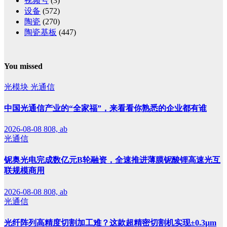
视频号
(3)
设备
(572)
陶瓷
(270)
陶瓷基板
(447)
You missed
光模块
光通信
中国光通信产业的“全家福”，来看看你熟悉的企业都有谁
2026-08-08
808, ab
光通信
铌奥光电完成数亿元B轮融资，全速推进薄膜铌酸锂高速光互
联规模商用
2026-08-08
808, ab
光通信
光纤阵列高精度切割加工难？这款超精密切割机实现±0.3μm