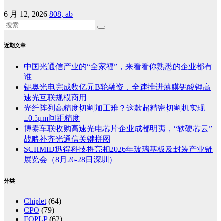
6 月 12, 2026
808, ab
近期文章
中国光通信产业的“全家福”，来看看你熟悉的企业都有
谁
铌奥光电完成数亿元B轮融资，全速推进薄膜铌酸锂高
速光互联规模商用
光纤阵列高精度切割加工难？这款超精密切割机实现
±0.3μm间距精度
博泰车联收购高速光电芯片企业成都明夷，“软硬芯云”
战略补齐光通信关键拼图
SCHMID迅得科技将亮相2026年玻璃基板及封装产业链
展览会（8月26-28日深圳）
分类
Chiplet
(64)
CPO
(79)
FOPLP
(62)