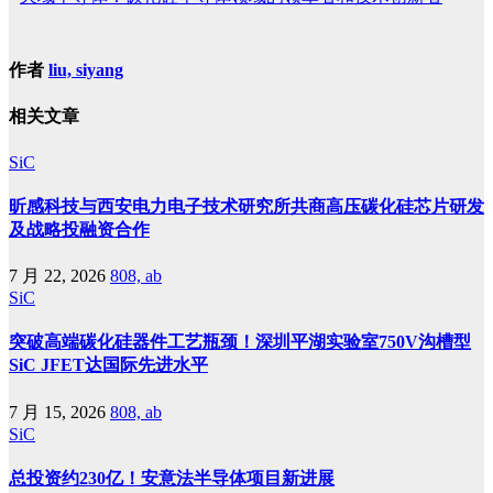
作者
liu, siyang
相关文章
SiC
昕感科技与西安电力电子技术研究所共商高压碳化硅芯片研发
及战略投融资合作
7 月 22, 2026
808, ab
SiC
突破高端碳化硅器件工艺瓶颈！深圳平湖实验室750V沟槽型
SiC JFET达国际先进水平
7 月 15, 2026
808, ab
SiC
总投资约230亿！安意法半导体项目新进展