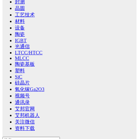
封测
晶圆
工艺技术
材料
设备
陶瓷
IGBT
光通信
LTCC/HTCC
MLCC
陶瓷基板
塑料
SiC
硅晶片
氧化镓Ga2O3
视频号
通讯录
艾邦官网
艾邦机器人
关注微信
资料下载