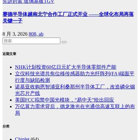
先进封装
玻璃基板TGV
赛德半导体越南北宁合作工厂正式开业 ——全球化布局再落
关键一子
8 月 3, 2026
808, ab
近期文章
NHK计划投资60亿日元扩大半导体零部件产能
立仪科技光谱共焦位移传感器助力光纤阵列(FA)端面平
行度与缺陷检测
诺基亚收购恩智浦亚利桑那州半导体工厂，改造磷化铟
光芯片产线
美国FCC拟禁中国光模块，“易中天”给出回应
万亿算力需求背后，德龙激光在光通信高速互联上的布
局
分类
Chiplet
(64)