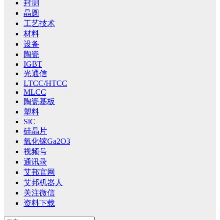
封测
晶圆
工艺技术
材料
设备
陶瓷
IGBT
光通信
LTCC/HTCC
MLCC
陶瓷基板
塑料
SiC
硅晶片
氧化镓Ga2O3
视频号
通讯录
艾邦官网
艾邦机器人
关注微信
资料下载