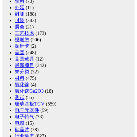
塑料
(73)
外延
(11)
封测
(188)
封装
(343)
展会
(21)
工艺技术
(173)
投融资
(206)
探针卡
(2)
晶圆
(248)
晶圆载具
(12)
最新项目
(342)
未分类
(32)
材料
(475)
氧化镓
(4)
氧化镓Ga2O3
(18)
测试
(55)
玻璃基板TGV
(559)
电子元器件
(59)
电子特气
(33)
电感
(15)
硅晶片
(78)
行业动态
(822)