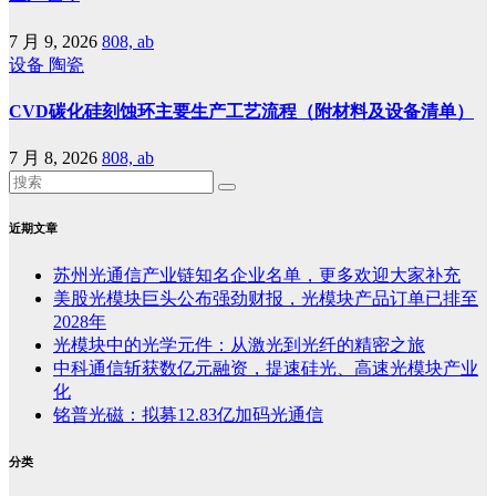
7 月 9, 2026
808, ab
设备
陶瓷
CVD碳化硅刻蚀环主要生产工艺流程（附材料及设备清单）
7 月 8, 2026
808, ab
近期文章
苏州光通信产业链知名企业名单，更多欢迎大家补充
美股光模块巨头公布强劲财报，光模块产品订单已排至
2028年
光模块中的光学元件：从激光到光纤的精密之旅
中科通信斩获数亿元融资，提速硅光、高速光模块产业
化
铭普光磁：拟募12.83亿加码光通信
分类