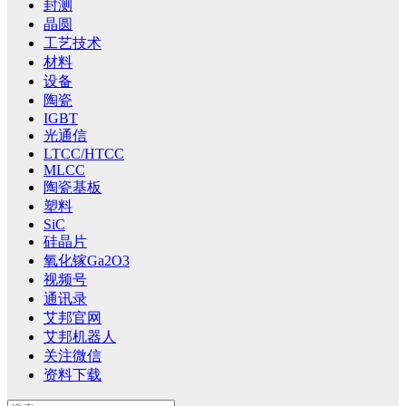
封测
晶圆
工艺技术
材料
设备
陶瓷
IGBT
光通信
LTCC/HTCC
MLCC
陶瓷基板
塑料
SiC
硅晶片
氧化镓Ga2O3
视频号
通讯录
艾邦官网
艾邦机器人
关注微信
资料下载