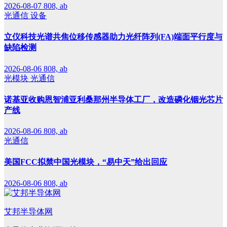
2026-08-07
808, ab
光通信
设备
立仪科技光谱共焦位移传感器助力光纤阵列(FA)端面平行度与
缺陷检测
2026-08-06
808, ab
光模块
光通信
诺基亚收购恩智浦亚利桑那州半导体工厂，改造磷化铟光芯片
产线
2026-08-06
808, ab
光通信
美国FCC拟禁中国光模块，“易中天”给出回应
2026-08-06
808, ab
艾邦半导体网