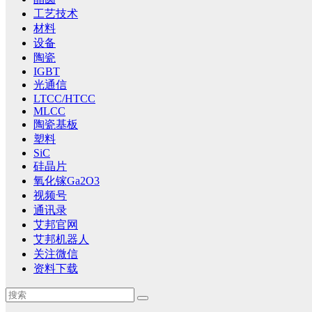
工艺技术
材料
设备
陶瓷
IGBT
光通信
LTCC/HTCC
MLCC
陶瓷基板
塑料
SiC
硅晶片
氧化镓Ga2O3
视频号
通讯录
艾邦官网
艾邦机器人
关注微信
资料下载