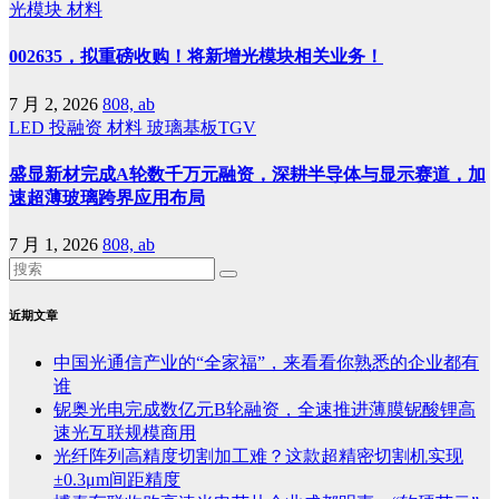
光模块
材料
002635，拟重磅收购！将新增光模块相关业务！
7 月 2, 2026
808, ab
LED
投融资
材料
玻璃基板TGV
盛显新材完成A轮数千万元融资，深耕半导体与显示赛道，加
速超薄玻璃跨界应用布局
7 月 1, 2026
808, ab
近期文章
中国光通信产业的“全家福”，来看看你熟悉的企业都有
谁
铌奥光电完成数亿元B轮融资，全速推进薄膜铌酸锂高
速光互联规模商用
光纤阵列高精度切割加工难？这款超精密切割机实现
±0.3μm间距精度