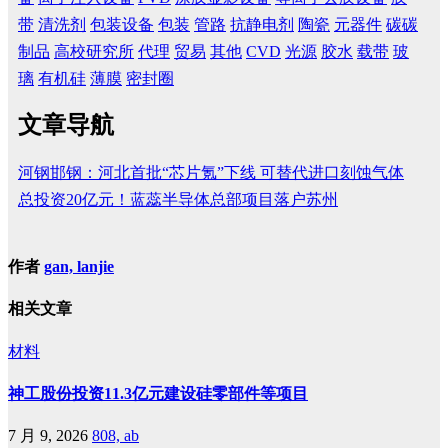
带
清洗剂
包装设备
包装
管路
抗静电剂
陶瓷
元器件
碳碳
制品
高校研究所
代理
贸易
其他
CVD
光源
胶水
载带
玻
璃
有机硅
薄膜
密封圈
文章导航
河钢邯钢：河北首批“芯片氪”下线 可替代进口刻蚀气体
总投资20亿元！蓝蕊半导体总部项目落户苏州
作者
gan, lanjie
相关文章
材料
神工股份投资11.3亿元建设硅零部件等项目
7 月 9, 2026
808, ab