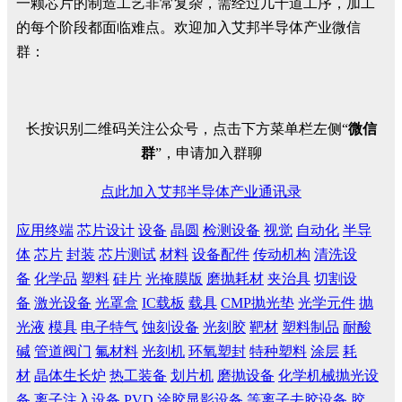
一颗芯片的制造工艺非常复杂，需经过几千道工序，加工
的每个阶段都面临难点。欢迎加入艾邦半导体产业微信
群：
长按识别二维码关注公众号，点击下方菜单栏左侧“
微信
群
”，申请加入群聊
点此加入艾邦半导体产业通讯录
应用终端
芯片设计
设备
晶圆
检测设备
视觉
自动化
半导
体
芯片
封装
芯片测试
材料
设备配件
传动机构
清洗设
备
化学品
塑料
硅片
光掩膜版
磨抛耗材
夹治具
切割设
备
激光设备
光罩盒
IC载板
载具
CMP抛光垫
光学元件
抛
光液
模具
电子特气
蚀刻设备
光刻胶
靶材
塑料制品
耐酸
碱
管道阀门
氟材料
光刻机
环氧塑封
特种塑料
涂层
耗
材
晶体生长炉
热工装备
划片机
磨抛设备
化学机械抛光设
备
离子注入设备
PVD
涂胶显影设备
等离子去胶设备
胶