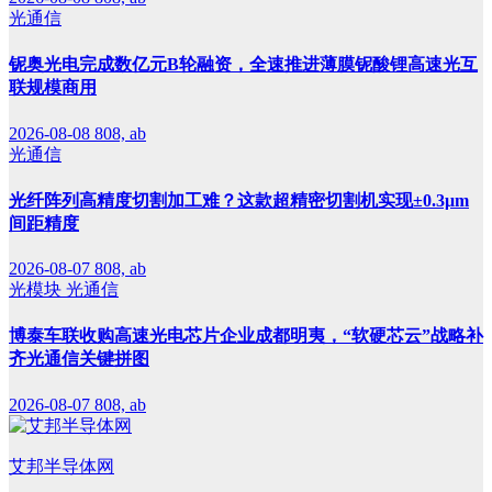
光通信
铌奥光电完成数亿元B轮融资，全速推进薄膜铌酸锂高速光互
联规模商用
2026-08-08
808, ab
光通信
光纤阵列高精度切割加工难？这款超精密切割机实现±0.3μm
间距精度
2026-08-07
808, ab
光模块
光通信
博泰车联收购高速光电芯片企业成都明夷，“软硬芯云”战略补
齐光通信关键拼图
2026-08-07
808, ab
艾邦半导体网