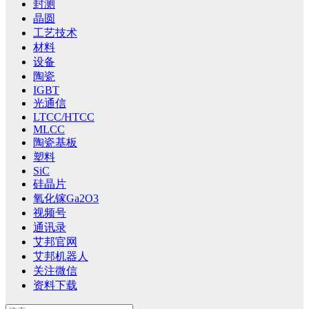
封测
晶圆
工艺技术
材料
设备
陶瓷
IGBT
光通信
LTCC/HTCC
MLCC
陶瓷基板
塑料
SiC
硅晶片
氧化镓Ga2O3
视频号
通讯录
艾邦官网
艾邦机器人
关注微信
资料下载