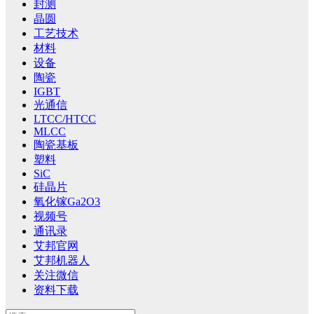
封测
晶圆
工艺技术
材料
设备
陶瓷
IGBT
光通信
LTCC/HTCC
MLCC
陶瓷基板
塑料
SiC
硅晶片
氧化镓Ga2O3
视频号
通讯录
艾邦官网
艾邦机器人
关注微信
资料下载