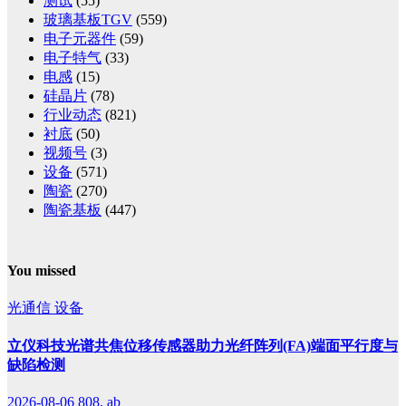
测试
(55)
玻璃基板TGV
(559)
电子元器件
(59)
电子特气
(33)
电感
(15)
硅晶片
(78)
行业动态
(821)
衬底
(50)
视频号
(3)
设备
(571)
陶瓷
(270)
陶瓷基板
(447)
You missed
光通信
设备
立仪科技光谱共焦位移传感器助力光纤阵列(FA)端面平行度与
缺陷检测
2026-08-06
808, ab