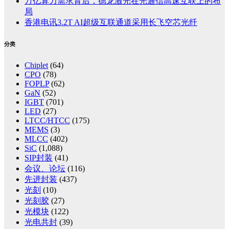
万亿算力需求背后，德龙激光在光通信高速互联上的布
局
香港电讯3.2T AI超级互联通道采用长飞空芯光纤
分类
Chiplet
(64)
CPO
(78)
FOPLP
(62)
GaN
(52)
IGBT
(701)
LED
(27)
LTCC/HTCC
(175)
MEMS
(3)
MLCC
(402)
SiC
(1,088)
SIP封装
(41)
会议、论坛
(116)
先进封装
(437)
光刻
(10)
光刻胶
(27)
光模块
(122)
光电共封
(39)