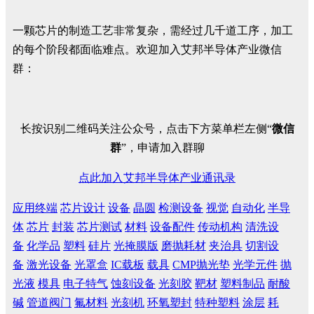
一颗芯片的制造工艺非常复杂，需经过几千道工序，加工
的每个阶段都面临难点。欢迎加入艾邦半导体产业微信
群：
长按识别二维码关注公众号，点击下方菜单栏左侧“
微信
群
”，申请加入群聊
点此加入艾邦半导体产业通讯录
应用终端
芯片设计
设备
晶圆
检测设备
视觉
自动化
半导
体
芯片
封装
芯片测试
材料
设备配件
传动机构
清洗设
备
化学品
塑料
硅片
光掩膜版
磨抛耗材
夹治具
切割设
备
激光设备
光罩盒
IC载板
载具
CMP抛光垫
光学元件
抛
光液
模具
电子特气
蚀刻设备
光刻胶
靶材
塑料制品
耐酸
碱
管道阀门
氟材料
光刻机
环氧塑封
特种塑料
涂层
耗