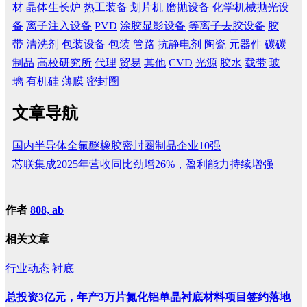
材
晶体生长炉
热工装备
划片机
磨抛设备
化学机械抛光设
备
离子注入设备
PVD
涂胶显影设备
等离子去胶设备
胶
带
清洗剂
包装设备
包装
管路
抗静电剂
陶瓷
元器件
碳碳
制品
高校研究所
代理
贸易
其他
CVD
光源
胶水
载带
玻
璃
有机硅
薄膜
密封圈
文章导航
国内半导体全氟醚橡胶密封圈制品企业10强
芯联集成2025年营收同比劲增26%，盈利能力持续增强
作者
808, ab
相关文章
行业动态
衬底
总投资3亿元，年产3万片氮化铝单晶衬底材料项目签约落地