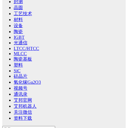
封测
晶圆
工艺技术
材料
设备
陶瓷
IGBT
光通信
LTCC/HTCC
MLCC
陶瓷基板
塑料
SiC
硅晶片
氧化镓Ga2O3
视频号
通讯录
艾邦官网
艾邦机器人
关注微信
资料下载