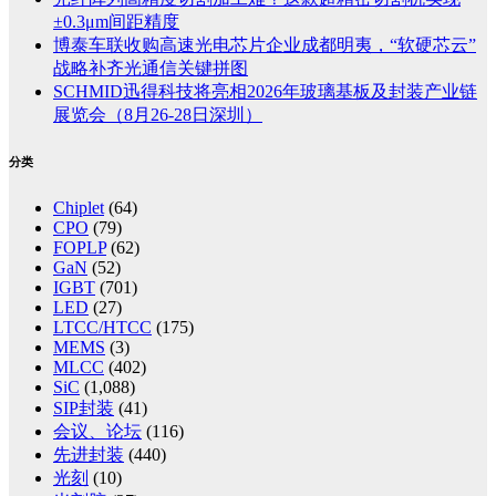
±0.3μm间距精度
博泰车联收购高速光电芯片企业成都明夷，“软硬芯云”
战略补齐光通信关键拼图
SCHMID迅得科技将亮相2026年玻璃基板及封装产业链
展览会（8月26-28日深圳）
分类
Chiplet
(64)
CPO
(79)
FOPLP
(62)
GaN
(52)
IGBT
(701)
LED
(27)
LTCC/HTCC
(175)
MEMS
(3)
MLCC
(402)
SiC
(1,088)
SIP封装
(41)
会议、论坛
(116)
先进封装
(440)
光刻
(10)