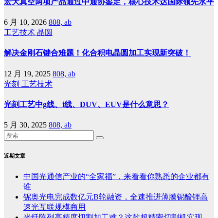
宏大真空两项产品通过中通协鉴定，核心技术达国际领先水平
6 月 10, 2026
808, ab
工艺技术
晶圆
解决金刚石键合难题！化合积电晶圆加工实现新突破！
12 月 19, 2025
808, ab
光刻
工艺技术
光刻工艺中g线、i线、DUV、EUV是什么意思？
5 月 30, 2025
808, ab
近期文章
中国光通信产业的“全家福”，来看看你熟悉的企业都有
谁
铌奥光电完成数亿元B轮融资，全速推进薄膜铌酸锂高
速光互联规模商用
光纤阵列高精度切割加工难？这款超精密切割机实现