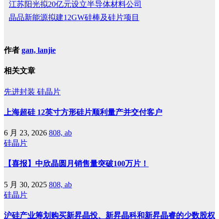
江苏阳光拟20亿元设立半导体材料公司
晶品新能源拟建12GW硅棒及硅片项目
作者
gan, lanjie
相关文章
先进封装
硅晶片
上海超硅 12英寸方形硅片顺利量产并交付客户
6 月 23, 2026
808, ab
硅晶片
【喜报】中欣晶圆月销售量突破100万片！
5 月 30, 2025
808, ab
硅晶片
沪硅产业筹划购买新昇晶投、新昇晶科和新昇晶睿的少数股权