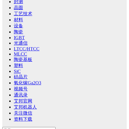
封测
晶圆
工艺技术
材料
设备
陶瓷
IGBT
光通信
LTCC/HTCC
MLCC
陶瓷基板
塑料
SiC
硅晶片
氧化镓Ga2O3
视频号
通讯录
艾邦官网
艾邦机器人
关注微信
资料下载