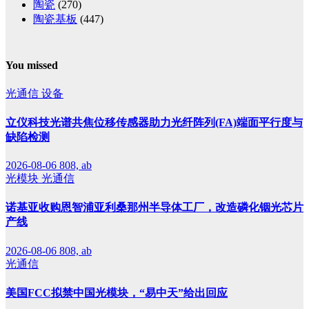
陶瓷
(270)
陶瓷基板
(447)
You missed
光通信
设备
立仪科技光谱共焦位移传感器助力光纤阵列(FA)端面平行度与
缺陷检测
2026-08-06
808, ab
光模块
光通信
诺基亚收购恩智浦亚利桑那州半导体工厂，改造磷化铟光芯片
产线
2026-08-06
808, ab
光通信
美国FCC拟禁中国光模块，“易中天”给出回应