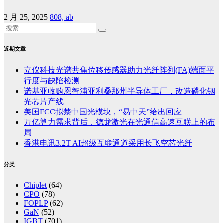
2 月 25, 2025
808, ab
近期文章
立仪科技光谱共焦位移传感器助力光纤阵列(FA)端面平
行度与缺陷检测
诺基亚收购恩智浦亚利桑那州半导体工厂，改造磷化铟
光芯片产线
美国FCC拟禁中国光模块，“易中天”给出回应
万亿算力需求背后，德龙激光在光通信高速互联上的布
局
香港电讯3.2T AI超级互联通道采用长飞空芯光纤
分类
Chiplet
(64)
CPO
(78)
FOPLP
(62)
GaN
(52)
IGBT
(701)