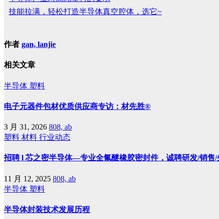
技能拉满，轻松打造半导体真空腔体，选它~
作者
gan, lanjie
相关文章
半导体
塑料
电子元器件包材优质供应商专访：材先胜®
3 月 31, 2026
808, ab
塑料
材料
行业动态
招聘 l 芯之密半导体—专业全氟醚橡胶密封件，诚聘研发/销售
11 月 12, 2025
808, ab
半导体
塑料
半导体封装技术发展历程