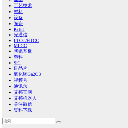
工艺技术
材料
设备
陶瓷
IGBT
光通信
LTCC/HTCC
MLCC
陶瓷基板
塑料
SiC
硅晶片
氧化镓Ga2O3
视频号
通讯录
艾邦官网
艾邦机器人
关注微信
资料下载