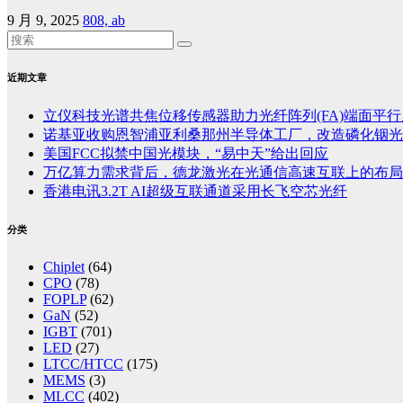
9 月 9, 2025
808, ab
近期文章
立仪科技光谱共焦位移传感器助力光纤阵列(FA)端面平
诺基亚收购恩智浦亚利桑那州半导体工厂，改造磷化铟光
美国FCC拟禁中国光模块，“易中天”给出回应
万亿算力需求背后，德龙激光在光通信高速互联上的布局
香港电讯3.2T AI超级互联通道采用长飞空芯光纤
分类
Chiplet
(64)
CPO
(78)
FOPLP
(62)
GaN
(52)
IGBT
(701)
LED
(27)
LTCC/HTCC
(175)
MEMS
(3)
MLCC
(402)