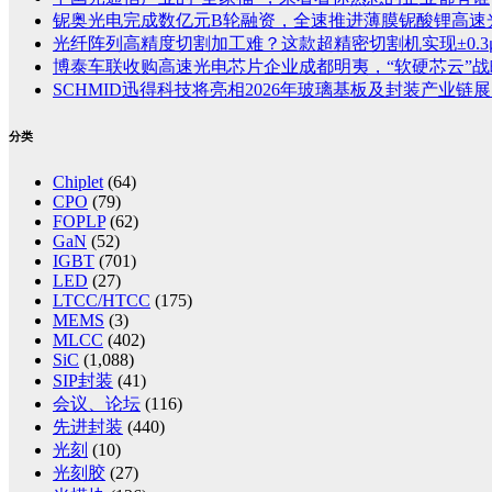
铌奥光电完成数亿元B轮融资，全速推进薄膜铌酸锂高速
光纤阵列高精度切割加工难？这款超精密切割机实现±0.3
博泰车联收购高速光电芯片企业成都明夷，“软硬芯云”
SCHMID迅得科技将亮相2026年玻璃基板及封装产业链展览
分类
Chiplet
(64)
CPO
(79)
FOPLP
(62)
GaN
(52)
IGBT
(701)
LED
(27)
LTCC/HTCC
(175)
MEMS
(3)
MLCC
(402)
SiC
(1,088)
SIP封装
(41)
会议、论坛
(116)
先进封装
(440)
光刻
(10)
光刻胶
(27)