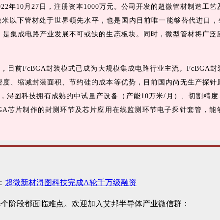
2年10月27日，注册资本1000万元。公司开发的超微管材制造工
5微米以下管材处于世界领先水平，也是国内目前唯一能够替代进口，
，是集成电路产业发展不可或缺的生态板块。同时，微型管材将广泛
目前FcBGA封装模式已成为大规模集成电路行业主流。FcBGA
密度、缩减封装面积、节约硅的成本等优势，目前国内尚无生产探针
业，浔图科技拥有成熟的中试量产设备（产能10万米/月）、切割精度±
FcBGA芯片制作的封测环节及芯片应用在线监测环节电子探针套管，能
：
超微新材浔图科技完成A轮千万级融资
每个阶段都面临难点。欢迎加入艾邦半导体产业微信群：