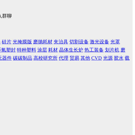
入群聊
料
硅片
光掩膜版
磨抛耗材
夹治具
切割设备
激光设备
光罩
环氧塑封
特种塑料
涂层
耗材
晶体生长炉
热工装备
划片机
磨
元器件
碳碳制品
高校研究所
代理
贸易
其他
CVD
光源
胶水
载