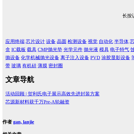
长按
应用终端
芯片设计
设备
晶圆
检测设备
视觉
自动化
半导体
盒
IC载板
载具
CMP抛光垫
光学元件
抛光液
模具
电子特气
抛设备
化学机械抛光设备
离子注入设备
PVD
涂胶显影设备
带
玻璃
有机硅
薄膜
密封圈
文章导航
活动回顾 | 贺利氏电子展示高效先进封装方案
芯源新材料获千万Pre-A轮融资
作者
gan, lanjie