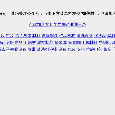
识别二维码关注公众号，点击下方菜单栏左侧“
微信群
”，申请加
点此加入艾邦半导体产业通讯录
芯片
封装
芯片测试
材料
设备配件
传动机构
清洗设备
化学品
塑
蚀刻设备
光刻胶
靶材
塑料制品
耐酸碱
管道阀门
氟材料
光刻机
等离子去胶设备
胶带
清洗剂
包装设备
包装
管路
抗静电剂
陶瓷