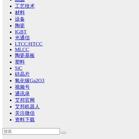
工艺技术
材料
设备
陶瓷
IGBT
光通信
LTCC/HTCC
MLCC
陶瓷基板
塑料
SiC
硅晶片
氧化镓Ga2O3
视频号
通讯录
艾邦官网
艾邦机器人
关注微信
资料下载