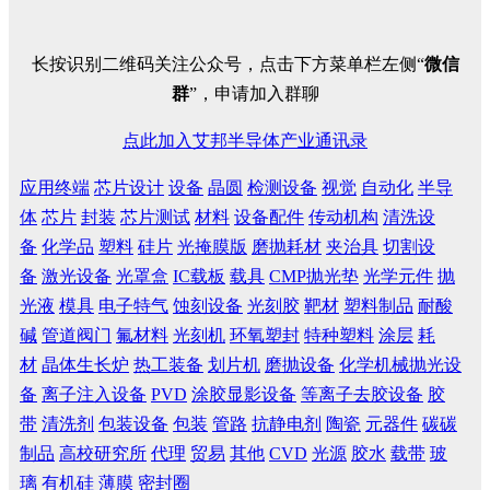
长按识别二维码关注公众号，点击下方菜单栏左侧“
微信
群
”，申请加入群聊
点此加入艾邦半导体产业通讯录
应用终端
芯片设计
设备
晶圆
检测设备
视觉
自动化
半导
体
芯片
封装
芯片测试
材料
设备配件
传动机构
清洗设
备
化学品
塑料
硅片
光掩膜版
磨抛耗材
夹治具
切割设
备
激光设备
光罩盒
IC载板
载具
CMP抛光垫
光学元件
抛
光液
模具
电子特气
蚀刻设备
光刻胶
靶材
塑料制品
耐酸
碱
管道阀门
氟材料
光刻机
环氧塑封
特种塑料
涂层
耗
材
晶体生长炉
热工装备
划片机
磨抛设备
化学机械抛光设
备
离子注入设备
PVD
涂胶显影设备
等离子去胶设备
胶
带
清洗剂
包装设备
包装
管路
抗静电剂
陶瓷
元器件
碳碳
制品
高校研究所
代理
贸易
其他
CVD
光源
胶水
载带
玻
璃
有机硅
薄膜
密封圈