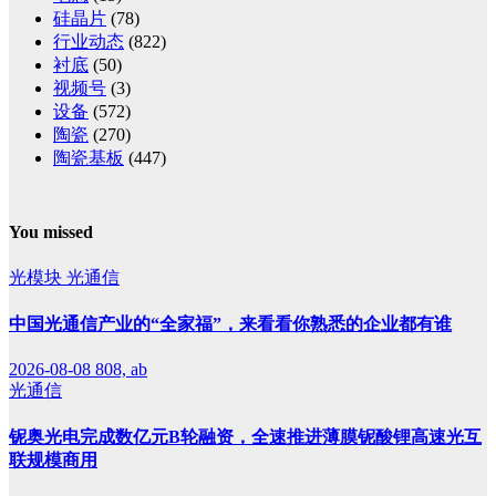
硅晶片
(78)
行业动态
(822)
衬底
(50)
视频号
(3)
设备
(572)
陶瓷
(270)
陶瓷基板
(447)
You missed
光模块
光通信
中国光通信产业的“全家福”，来看看你熟悉的企业都有谁
2026-08-08
808, ab
光通信
铌奥光电完成数亿元B轮融资，全速推进薄膜铌酸锂高速光互
联规模商用