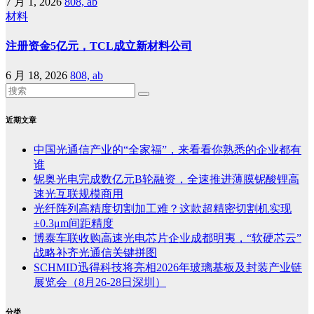
7 月 1, 2026
808, ab
材料
注册资金5亿元，TCL成立新材料公司
6 月 18, 2026
808, ab
近期文章
中国光通信产业的“全家福”，来看看你熟悉的企业都有
谁
铌奥光电完成数亿元B轮融资，全速推进薄膜铌酸锂高
速光互联规模商用
光纤阵列高精度切割加工难？这款超精密切割机实现
±0.3μm间距精度
博泰车联收购高速光电芯片企业成都明夷，“软硬芯云”
战略补齐光通信关键拼图
SCHMID迅得科技将亮相2026年玻璃基板及封装产业链
展览会（8月26-28日深圳）
分类