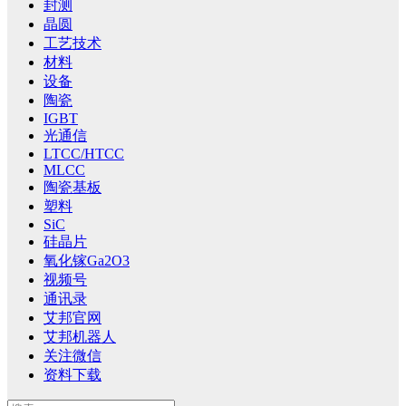
封测
晶圆
工艺技术
材料
设备
陶瓷
IGBT
光通信
LTCC/HTCC
MLCC
陶瓷基板
塑料
SiC
硅晶片
氧化镓Ga2O3
视频号
通讯录
艾邦官网
艾邦机器人
关注微信
资料下载