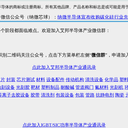
 和 Navitas 徽标是纳微半导体的商标或注册商标。所有其他品牌、产品名称和标
于微信公众号（纳微芯球）：
纳微半导体宣布收购碳化硅行业先驱G
每个阶段都面临难点。欢迎加入艾邦半导体产业微信群：
识别二维码关注公众号，点击下方菜单栏左侧“
微信群
”，申请加
点此加入艾邦半导体产业通讯录
芯片
封装
芯片测试
材料
设备配件
传动机构
清洗设备
化学品
塑
蚀刻设备
光刻胶
靶材
塑料制品
耐酸碱
管道阀门
氟材料
光刻机
等离子去胶设备
胶带
清洗剂
包装设备
包装
管路
抗静电剂
陶瓷
点此加入IGBT/SIC功率半导体产业通讯录