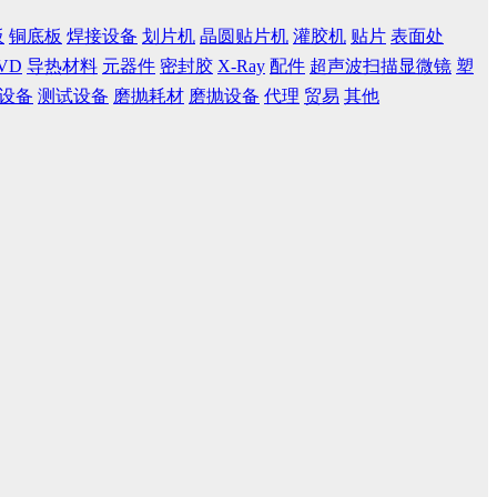
板
铜底板
焊接设备
划片机
晶圆贴片机
灌胶机
贴片
表面处
VD
导热材料
元器件
密封胶
X-Ray
配件
超声波扫描显微镜
塑
设备
测试设备
磨抛耗材
磨抛设备
代理
贸易
其他