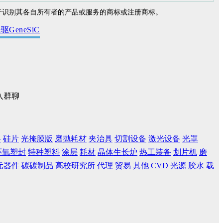
志是或可能是用于识别其各自所有者的产品或服务的商标或注册商标。
eneSiC
入群聊
料
硅片
光掩膜版
磨抛耗材
夹治具
切割设备
激光设备
光罩
环氧塑封
特种塑料
涂层
耗材
晶体生长炉
热工装备
划片机
磨
元器件
碳碳制品
高校研究所
代理
贸易
其他
CVD
光源
胶水
载