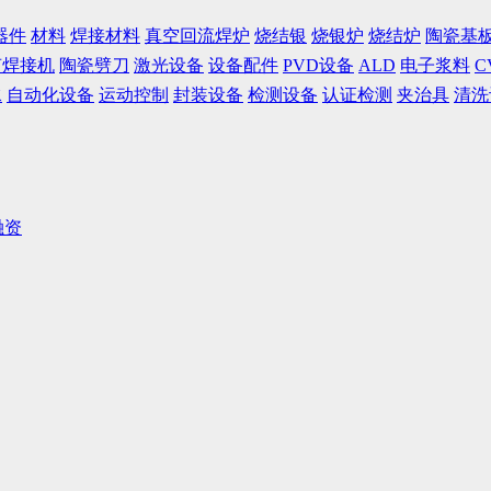
器件
材料
焊接材料
真空回流焊炉
烧结银
烧银炉
烧结炉
陶瓷基
声焊接机
陶瓷劈刀
激光设备
设备配件
PVD设备
ALD
电子浆料
C
水
自动化设备
运动控制
封装设备
检测设备
认证检测
夹治具
清洗
融资