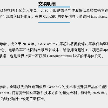
交易明细
购总价包括约 1 亿美元现金、2490 万股纳微半导体股票以及根据销
的可观收入目标而定。有关 GeneSiC 的更多信息，请访问 ir.navitassem
率芯片行业领导者，成立于 2014 年。GaNFast™ 功率芯片将氮化
、电动汽车和太阳能市场节省成本。纳微拥有超过 165 项已发布或正
也是世界上第一家获得 CarbonNeutral® 认证的半导体公司。
术的先驱和全球领导者，全球领先的制造商依靠 GeneSiC 的技术来提升其产
eSiC 拥有宽带隙功率器件技术方面的领先专利，预计到 2025 年
标为碳化硅行业设定了新标准。