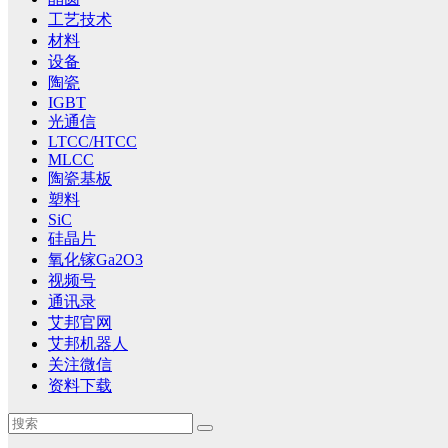
工艺技术
材料
设备
陶瓷
IGBT
光通信
LTCC/HTCC
MLCC
陶瓷基板
塑料
SiC
硅晶片
氧化镓Ga2O3
视频号
通讯录
艾邦官网
艾邦机器人
关注微信
资料下载