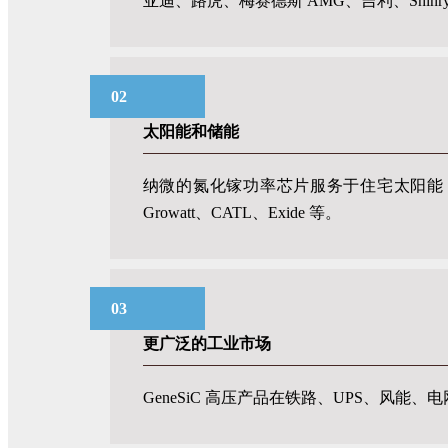
亚迪、路虎、梅赛德斯 AMG、吉利、Shinry 、
02
太阳能和储能
纳微的氮化镓功率芯片服务于住宅太阳能，而 Ge
Growatt、CATL、Exide 等。
03
更广泛的工业市场
GeneSiC 高压产品在铁路、UPS、风