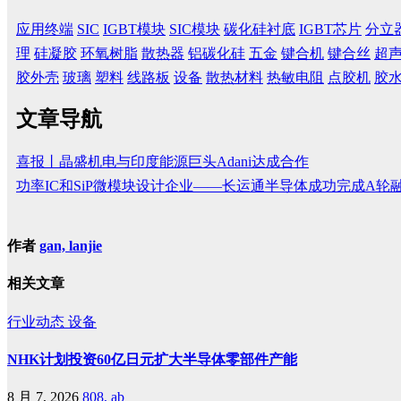
应用终端
SIC
IGBT模块
SIC模块
碳化硅衬底
IGBT芯片
分立
理
硅凝胶
环氧树脂
散热器
铝碳化硅
五金
键合机
键合丝
超
胶外壳
玻璃
塑料
线路板
设备
散热材料
热敏电阻
点胶机
胶
文章导航
喜报丨晶盛机电与印度能源巨头Adani达成合作
功率IC和SiP微模块设计企业——长运通半导体成功完成A轮
作者
gan, lanjie
相关文章
行业动态
设备
NHK计划投资60亿日元扩大半导体零部件产能
8 月 7, 2026
808, ab