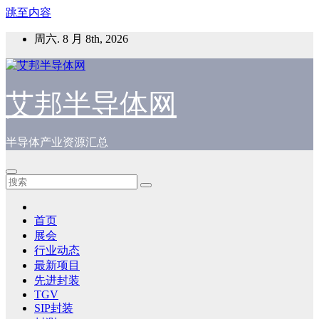
跳至内容
周六. 8 月 8th, 2026
艾邦半导体网
半导体产业资源汇总
首页
展会
行业动态
最新项目
先进封装
TGV
SIP封装