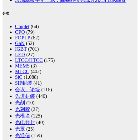
玻璃基板半年三轮，巽霖科技完成近2亿元B轮融资
分类
Chiplet
(64)
CPO
(79)
FOPLP
(62)
GaN
(52)
IGBT
(701)
LED
(27)
LTCC/HTCC
(175)
MEMS
(3)
MLCC
(402)
SiC
(1,088)
SIP封装
(41)
会议、论坛
(116)
先进封装
(440)
光刻
(10)
光刻胶
(27)
光模块
(125)
光电共封
(40)
光罩
(25)
光通信
(159)