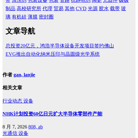
带
清洗剂
包装设备
包装
管路
抗静电剂
陶瓷
元器件
碳碳
制品
高校研究所
代理
贸易
其他
CVD
光源
胶水
载带
玻
璃
有机硅
薄膜
密封圈
文章导航
总投资20亿元，鸿浩半导体设备开发项目签约佛山
EVG推出自动化纳米压印与晶圆级光学系统
作者
gan, lanjie
相关文章
行业动态
设备
NHK计划投资60亿日元扩大半导体零部件产能
8 月 7, 2026
808, ab
光通信
设备