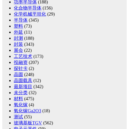
功率半导体
(188)
化合物半导体
(156)
化学机械平坦化
(29)
半导体
(345)
塑料
(73)
外延
(11)
封测
(188)
封装
(343)
展会
(22)
工艺技术
(173)
投融资
(207)
探针卡
(2)
晶圆
(248)
晶圆载具
(12)
最新项目
(342)
未分类
(32)
材料
(475)
氧化镓
(4)
氧化镓Ga2O3
(18)
测试
(55)
玻璃基板TGV
(562)
电子元器件
(59)