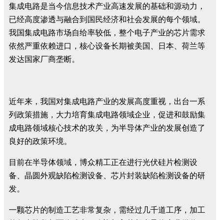
集成电路是当今信息技术产业高速发展的基础和源动力，
已经高度渗透与融合到国民经济和社会发展的每个领域。
我国集成电路市场自给率较低，整个电子产业的芯片需求
依然严重依赖进口，核心设备长期被美国、日本、荷兰等
发达国家厂商垄断。
近年来，我国对集成电路产业的发展高度重视，出台一系
列政策措施，大力培育集成电路领域企业，促进和鼓励集
成电路领域核心技术的攻关，为半导体产业的发展创造了
良好的政策环境。
目前在半导体领域，博众精工正在进行光伏硅片检测设
备、晶圆外观缺陷检测设备、芯片封装缺陷检测设备的研
发。
一颗芯片的制造工艺非常复杂，需经过几千道工序，加工