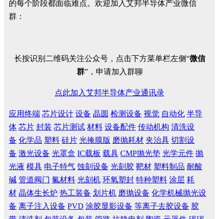
的每个阶段都面临难点。欢迎加入艾邦半导体产业微信
群：
长按识别二维码关注公众号，点击下方菜单栏左侧“
微信
群
”，申请加入群聊
点此加入艾邦半导体产业通讯录
应用终端
芯片设计
设备
晶圆
检测设备
视觉
自动化
半导
体
芯片
封装
芯片测试
材料
设备配件
传动机构
清洗设
备
化学品
塑料
硅片
光掩膜版
磨抛耗材
夹治具
切割设
备
激光设备
光罩盒
IC载板
载具
CMP抛光垫
光学元件
抛
光液
模具
电子特气
蚀刻设备
光刻胶
靶材
塑料制品
耐酸
碱
管道阀门
氟材料
光刻机
环氧塑封
特种塑料
涂层
耗
材
晶体生长炉
热工装备
划片机
磨抛设备
化学机械抛光设
备
离子注入设备
PVD
涂胶显影设备
等离子去胶设备
胶