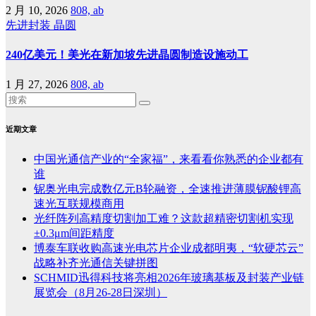
2 月 10, 2026
808, ab
先进封装
晶圆
240亿美元！美光在新加坡先进晶圆制造设施动工
1 月 27, 2026
808, ab
近期文章
中国光通信产业的“全家福”，来看看你熟悉的企业都有
谁
铌奥光电完成数亿元B轮融资，全速推进薄膜铌酸锂高
速光互联规模商用
光纤阵列高精度切割加工难？这款超精密切割机实现
±0.3μm间距精度
博泰车联收购高速光电芯片企业成都明夷，“软硬芯云”
战略补齐光通信关键拼图
SCHMID迅得科技将亮相2026年玻璃基板及封装产业链
展览会（8月26-28日深圳）