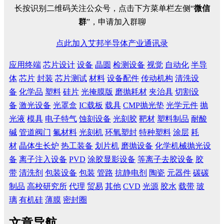
长按识别二维码关注公众号，点击下方菜单栏左侧“
微信
群
”，申请加入群聊
点此加入艾邦半导体产业通讯录
应用终端
芯片设计
设备
晶圆
检测设备
视觉
自动化
半导
体
芯片
封装
芯片测试
材料
设备配件
传动机构
清洗设
备
化学品
塑料
硅片
光掩膜版
磨抛耗材
夹治具
切割设
备
激光设备
光罩盒
IC载板
载具
CMP抛光垫
光学元件
抛
光液
模具
电子特气
蚀刻设备
光刻胶
靶材
塑料制品
耐酸
碱
管道阀门
氟材料
光刻机
环氧塑封
特种塑料
涂层
耗
材
晶体生长炉
热工装备
划片机
磨抛设备
化学机械抛光设
备
离子注入设备
PVD
涂胶显影设备
等离子去胶设备
胶
带
清洗剂
包装设备
包装
管路
抗静电剂
陶瓷
元器件
碳碳
制品
高校研究所
代理
贸易
其他
CVD
光源
胶水
载带
玻
璃
有机硅
薄膜
密封圈
文章导航