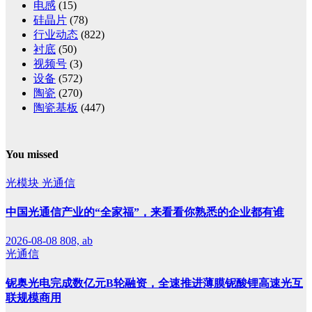
电感
(15)
硅晶片
(78)
行业动态
(822)
衬底
(50)
视频号
(3)
设备
(572)
陶瓷
(270)
陶瓷基板
(447)
You missed
光模块
光通信
中国光通信产业的“全家福”，来看看你熟悉的企业都有谁
2026-08-08
808, ab
光通信
铌奥光电完成数亿元B轮融资，全速推进薄膜铌酸锂高速光互
联规模商用