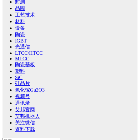
封测
晶圆
工艺技术
材料
设备
陶瓷
IGBT
光通信
LTCC/HTCC
MLCC
陶瓷基板
塑料
SiC
硅晶片
氧化镓Ga2O3
视频号
通讯录
艾邦官网
艾邦机器人
关注微信
资料下载