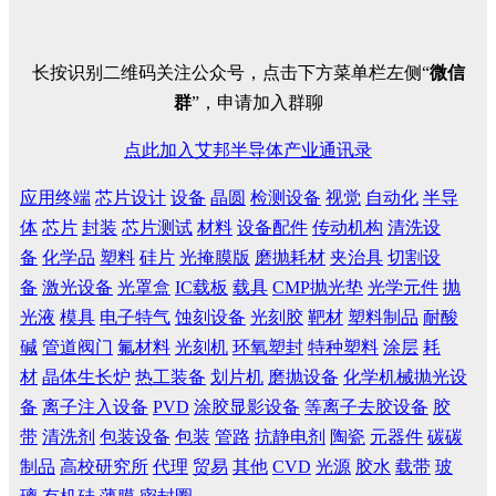
长按识别二维码关注公众号，点击下方菜单栏左侧“
微信
群
”，申请加入群聊
点此加入艾邦半导体产业通讯录
应用终端
芯片设计
设备
晶圆
检测设备
视觉
自动化
半导
体
芯片
封装
芯片测试
材料
设备配件
传动机构
清洗设
备
化学品
塑料
硅片
光掩膜版
磨抛耗材
夹治具
切割设
备
激光设备
光罩盒
IC载板
载具
CMP抛光垫
光学元件
抛
光液
模具
电子特气
蚀刻设备
光刻胶
靶材
塑料制品
耐酸
碱
管道阀门
氟材料
光刻机
环氧塑封
特种塑料
涂层
耗
材
晶体生长炉
热工装备
划片机
磨抛设备
化学机械抛光设
备
离子注入设备
PVD
涂胶显影设备
等离子去胶设备
胶
带
清洗剂
包装设备
包装
管路
抗静电剂
陶瓷
元器件
碳碳
制品
高校研究所
代理
贸易
其他
CVD
光源
胶水
载带
玻