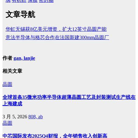
璃
有机硅
薄膜
密封圈
文章导航
华虹无锡获8亿美元增资，扩大12英寸晶圆产能
意法半导体与格芯合作在法国新建300mm晶圆厂
作者
gan, lanjie
相关文章
晶圆
全球首条35微米功率半导体超薄晶圆工艺及封装测试生产线在
上海建成
3 月 5, 2026
808, ab
晶圆
中芯国际发布2025Q4财报，全年销售收入创新高