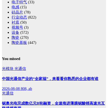
电子特气
(33)
电感
(15)
硅晶片
(78)
行业动态
(822)
衬底
(50)
视频号
(3)
设备
(572)
陶瓷
(270)
陶瓷基板
(447)
You missed
光模块
光通信
中国光通信产业的“全家福”，来看看你熟悉的企业都有谁
2026-08-08
808, ab
光通信
铌奥光电完成数亿元B轮融资，全速推进薄膜铌酸锂高速光互