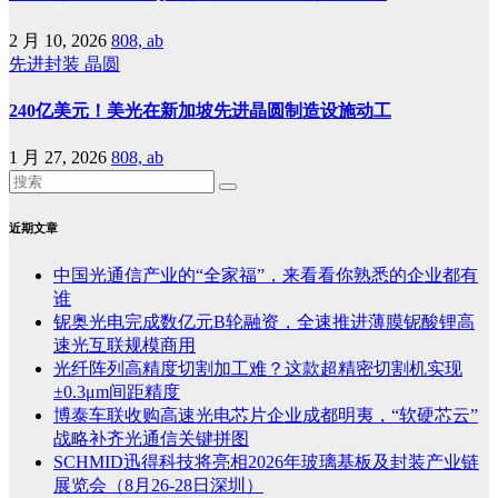
2 月 10, 2026
808, ab
先进封装
晶圆
240亿美元！美光在新加坡先进晶圆制造设施动工
1 月 27, 2026
808, ab
近期文章
中国光通信产业的“全家福”，来看看你熟悉的企业都有
谁
铌奥光电完成数亿元B轮融资，全速推进薄膜铌酸锂高
速光互联规模商用
光纤阵列高精度切割加工难？这款超精密切割机实现
±0.3μm间距精度
博泰车联收购高速光电芯片企业成都明夷，“软硬芯云”
战略补齐光通信关键拼图
SCHMID迅得科技将亮相2026年玻璃基板及封装产业链
展览会（8月26-28日深圳）