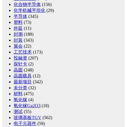
化合物半导体
(156)
化学机械平坦化
(29)
半导体
(345)
塑料
(73)
外延
(11)
封测
(188)
封装
(343)
展会
(22)
工艺技术
(173)
投融资
(207)
探针卡
(2)
晶圆
(248)
晶圆载具
(12)
最新项目
(342)
未分类
(32)
材料
(475)
氧化镓
(4)
氧化镓Ga2O3
(18)
测试
(55)
玻璃基板TGV
(562)
电子元器件
(59)