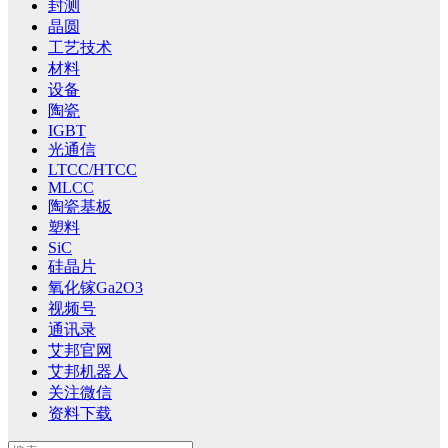
封测
晶圆
工艺技术
材料
设备
陶瓷
IGBT
光通信
LTCC/HTCC
MLCC
陶瓷基板
塑料
SiC
硅晶片
氧化镓Ga2O3
视频号
通讯录
艾邦官网
艾邦机器人
关注微信
资料下载