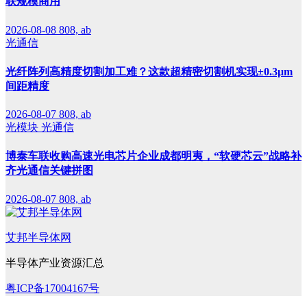
联规模商用
2026-08-08
808, ab
光通信
光纤阵列高精度切割加工难？这款超精密切割机实现±0.3μm
间距精度
2026-08-07
808, ab
光模块
光通信
博泰车联收购高速光电芯片企业成都明夷，“软硬芯云”战略补
齐光通信关键拼图
2026-08-07
808, ab
艾邦半导体网
半导体产业资源汇总
粤ICP备17004167号