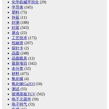
化学机械平坦化
(29)
半导体
(345)
塑料
(73)
外延
(11)
封测
(188)
封装
(343)
展会
(22)
工艺技术
(173)
投融资
(207)
探针卡
(2)
晶圆
(248)
晶圆载具
(12)
最新项目
(342)
未分类
(32)
材料
(475)
氧化镓
(4)
氧化镓Ga2O3
(18)
测试
(55)
玻璃基板TGV
(562)
电子元器件
(59)
电子特气
(33)