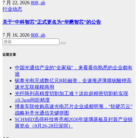
7 月 22, 2026
808, ab
行业动态
关于“中科智芯”正式更名为“华懋智芯”的公告
7 月 16, 2026
808, ab
近期文章
中国光通信产业的“全家福”，来看看你熟悉的企业都有
谁
铌奥光电完成数亿元B轮融资，全速推进薄膜铌酸锂高
速光互联规模商用
光纤阵列高精度切割加工难？这款超精密切割机实现
±0.3μm间距精度
博泰车联收购高速光电芯片企业成都明夷，“软硬芯云”
战略补齐光通信关键拼图
SCHMID迅得科技将亮相2026年玻璃基板及封装产业链
展览会（8月26-28日深圳）