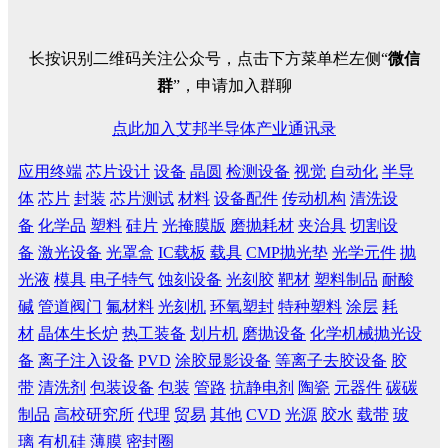
长按识别二维码关注公众号，点击下方菜单栏左侧“
微信
群
”，申请加入群聊
点此加入艾邦半导体产业通讯录
应用终端
芯片设计
设备
晶圆
检测设备
视觉
自动化
半导
体
芯片
封装
芯片测试
材料
设备配件
传动机构
清洗设
备
化学品
塑料
硅片
光掩膜版
磨抛耗材
夹治具
切割设
备
激光设备
光罩盒
IC载板
载具
CMP抛光垫
光学元件
抛
光液
模具
电子特气
蚀刻设备
光刻胶
靶材
塑料制品
耐酸
碱
管道阀门
氟材料
光刻机
环氧塑封
特种塑料
涂层
耗
材
晶体生长炉
热工装备
划片机
磨抛设备
化学机械抛光设
备
离子注入设备
PVD
涂胶显影设备
等离子去胶设备
胶
带
清洗剂
包装设备
包装
管路
抗静电剂
陶瓷
元器件
碳碳
制品
高校研究所
代理
贸易
其他
CVD
光源
胶水
载带
玻
璃
有机硅
薄膜
密封圈