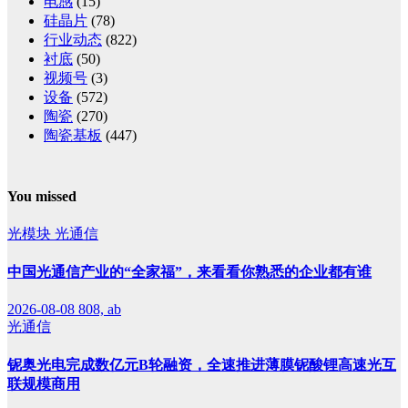
电感
(15)
硅晶片
(78)
行业动态
(822)
衬底
(50)
视频号
(3)
设备
(572)
陶瓷
(270)
陶瓷基板
(447)
You missed
光模块
光通信
中国光通信产业的“全家福”，来看看你熟悉的企业都有谁
2026-08-08
808, ab
光通信
铌奥光电完成数亿元B轮融资，全速推进薄膜铌酸锂高速光互
联规模商用