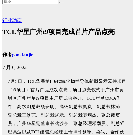
行业动态
TCL华星广州t9项目完成首片产品点亮
作者
gan, lanjie
7 月 6, 2022
7
月
5
日，
TCL
华星第
8.6
代氧化物半导体新型显示器件项目
（
t9
项目）首片产品成功点亮，项目点亮仪式于
广州市黄
埔区广州华星
t9
项目主厂房成功举办。
TCL
华星
COO
赵
军、高级副总裁杨安明、高级副总裁吴岚、副总裁林沛、
副总裁赵斌、
副总裁王修艺、
副总裁廖炳杰、副总裁窦
广州
华星副董
事长沈
沙
亭、
燕，
副总经理邓颖昊、副总经
总经理
理高达以及TCL建管
王瑞坤等领导、嘉宾、合作伙