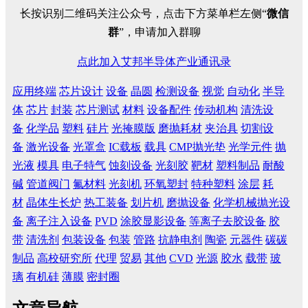
长按识别二维码关注公众号，点击下方菜单栏左侧“
微信
群
”，申请加入群聊
点此加入艾邦半导体产业通讯录
应用终端
芯片设计
设备
晶圆
检测设备
视觉
自动化
半导
体
芯片
封装
芯片测试
材料
设备配件
传动机构
清洗设
备
化学品
塑料
硅片
光掩膜版
磨抛耗材
夹治具
切割设
备
激光设备
光罩盒
IC载板
载具
CMP抛光垫
光学元件
抛
光液
模具
电子特气
蚀刻设备
光刻胶
靶材
塑料制品
耐酸
碱
管道阀门
氟材料
光刻机
环氧塑封
特种塑料
涂层
耗
材
晶体生长炉
热工装备
划片机
磨抛设备
化学机械抛光设
备
离子注入设备
PVD
涂胶显影设备
等离子去胶设备
胶
带
清洗剂
包装设备
包装
管路
抗静电剂
陶瓷
元器件
碳碳
制品
高校研究所
代理
贸易
其他
CVD
光源
胶水
载带
玻
璃
有机硅
薄膜
密封圈