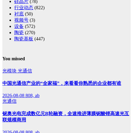
硅晶片
(78)
行业动态
(822)
衬底
(50)
视频号
(3)
设备
(572)
陶瓷
(270)
陶瓷基板
(447)
You missed
光模块
光通信
中国光通信产业的“全家福”，来看看你熟悉的企业都有谁
2026-08-08
808, ab
光通信
铌奥光电完成数亿元B轮融资，全速推进薄膜铌酸锂高速光互
联规模商用
2026-08-08
808, ab