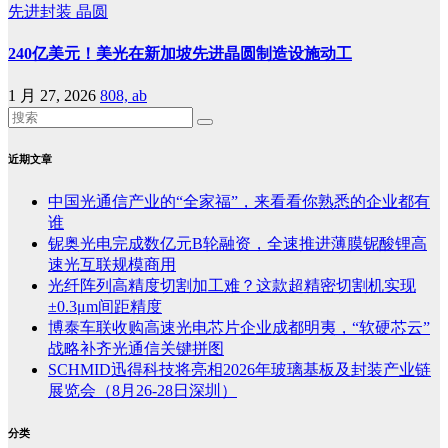
先进封装
晶圆
240亿美元！美光在新加坡先进晶圆制造设施动工
1 月 27, 2026
808, ab
近期文章
中国光通信产业的“全家福”，来看看你熟悉的企业都有
谁
铌奥光电完成数亿元B轮融资，全速推进薄膜铌酸锂高
速光互联规模商用
光纤阵列高精度切割加工难？这款超精密切割机实现
±0.3μm间距精度
博泰车联收购高速光电芯片企业成都明夷，“软硬芯云”
战略补齐光通信关键拼图
SCHMID迅得科技将亮相2026年玻璃基板及封装产业链
展览会（8月26-28日深圳）
分类