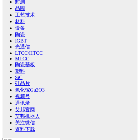
封测
晶圆
工艺技术
材料
设备
陶瓷
IGBT
光通信
LTCC/HTCC
MLCC
陶瓷基板
塑料
SiC
硅晶片
氧化镓Ga2O3
视频号
通讯录
艾邦官网
艾邦机器人
关注微信
资料下载