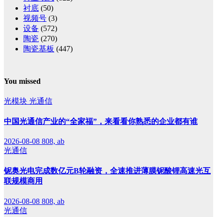
衬底
(50)
视频号
(3)
设备
(572)
陶瓷
(270)
陶瓷基板
(447)
You missed
光模块
光通信
中国光通信产业的“全家福”，来看看你熟悉的企业都有谁
2026-08-08
808, ab
光通信
铌奥光电完成数亿元B轮融资，全速推进薄膜铌酸锂高速光互
联规模商用
2026-08-08
808, ab
光通信