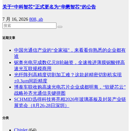
关于“中科智芯”正式更名为“华懋智芯”的公告
7 月 16, 2026
808, ab
近期文章
中国光通信产业的“全家福”，来看看你熟悉的企业都有
谁
铌奥光电完成数亿元B轮融资，全速推进薄膜铌酸锂高
速光互联规模商用
光纤阵列高精度切割加工难？这款超精密切割机实现
±0.3μm间距精度
博泰车联收购高速光电芯片企业成都明夷，“软硬芯云”
战略补齐光通信关键拼图
SCHMID迅得科技将亮相2026年玻璃基板及封装产业链
展览会（8月26-28日深圳）
分类
Chiplet
(64)