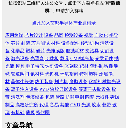
长按识别二维码关注公众号，点击下方菜单栏左侧“
微信
群
”，申请加入群聊
点此加入艾邦半导体产业通讯录
应用终端
芯片设计
设备
晶圆
检测设备
视觉
自动化
半导
体
芯片
封装
芯片测试
材料
设备配件
传动机构
清洗设
备
化学品
塑料
硅片
光掩膜版
磨抛耗材
夹治具
切割设
备
激光设备
光罩盒
IC载板
载具
CMP抛光垫
光学元件
抛
光液
模具
电子特气
蚀刻设备
光刻胶
靶材
塑料制品
耐酸
碱
管道阀门
氟材料
光刻机
环氧塑封
特种塑料
涂层
耗
材
晶体生长炉
热工装备
划片机
磨抛设备
化学机械抛光设
备
离子注入设备
PVD
涂胶显影设备
等离子去胶设备
胶
带
清洗剂
包装设备
包装
管路
抗静电剂
陶瓷
元器件
碳碳
制品
高校研究所
代理
贸易
其他
CVD
光源
胶水
载带
玻
璃
有机硅
薄膜
密封圈
文章导航