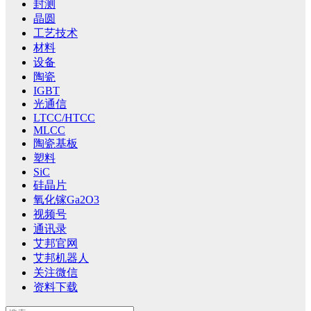
封测
晶圆
工艺技术
材料
设备
陶瓷
IGBT
光通信
LTCC/HTCC
MLCC
陶瓷基板
塑料
SiC
硅晶片
氧化镓Ga2O3
视频号
通讯录
艾邦官网
艾邦机器人
关注微信
资料下载