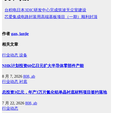
台积电日本3DIC研发中心完成筑波无尘室建设
芯爱集成电路封装用高端基板项目（一期）顺利封顶
作者
gan, lanjie
相关文章
行业动态
设备
NHK计划投资60亿日元扩大半导体零部件产能
8 月 7, 2026
808, ab
行业动态
衬底
总投资3亿元，年产3万片氮化铝单晶衬底材料项目签约落地
7 月 22, 2026
808, ab
行业动态