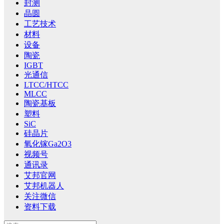
封测
晶圆
工艺技术
材料
设备
陶瓷
IGBT
光通信
LTCC/HTCC
MLCC
陶瓷基板
塑料
SiC
硅晶片
氧化镓Ga2O3
视频号
通讯录
艾邦官网
艾邦机器人
关注微信
资料下载