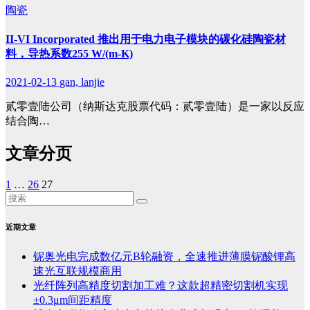
陶瓷
II-VI Incorporated 推出用于电力电子模块的碳化硅陶瓷材
料，导热系数255 W/(m-K)
2021-02-13
gan, lanjie
贰零壹陆公司（纳斯达克股票代码：贰零壹陆）是一家以反应
结合陶…
文章分页
1
…
26
27
近期文章
铌奥光电完成数亿元B轮融资，全速推进薄膜铌酸锂高
速光互联规模商用
光纤阵列高精度切割加工难？这款超精密切割机实现
±0.3μm间距精度