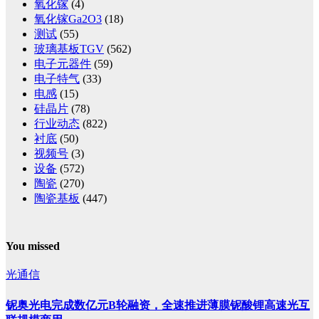
氧化镓
(4)
氧化镓Ga2O3
(18)
测试
(55)
玻璃基板TGV
(562)
电子元器件
(59)
电子特气
(33)
电感
(15)
硅晶片
(78)
行业动态
(822)
衬底
(50)
视频号
(3)
设备
(572)
陶瓷
(270)
陶瓷基板
(447)
You missed
光通信
铌奥光电完成数亿元B轮融资，全速推进薄膜铌酸锂高速光互