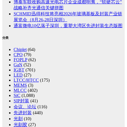
博泰车联收购高速光电芯片企业成都明夷，“软硬芯云”
战略补齐光通信关键拼图
SCHMID迅得科技将亮相2026年玻璃基板及封装产业链
展览会（8月26-28日深圳）
通富微电10亿落子深圳，重塑大湾区先进封装生态版图
分类
Chiplet
(64)
CPO
(79)
FOPLP
(62)
GaN
(52)
IGBT
(701)
LED
(27)
LTCC/HTCC
(175)
MEMS
(3)
MLCC
(402)
SiC
(1,088)
SIP封装
(41)
会议、论坛
(116)
先进封装
(440)
光刻
(10)
光刻胶
(27)