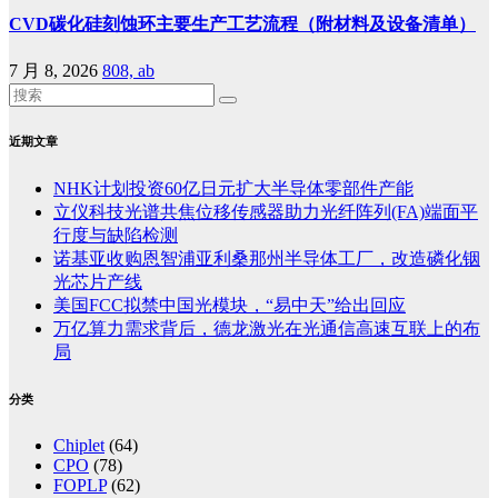
CVD碳化硅刻蚀环主要生产工艺流程（附材料及设备清单）
7 月 8, 2026
808, ab
近期文章
NHK计划投资60亿日元扩大半导体零部件产能
立仪科技光谱共焦位移传感器助力光纤阵列(FA)端面平
行度与缺陷检测
诺基亚收购恩智浦亚利桑那州半导体工厂，改造磷化铟
光芯片产线
美国FCC拟禁中国光模块，“易中天”给出回应
万亿算力需求背后，德龙激光在光通信高速互联上的布
局
分类
Chiplet
(64)
CPO
(78)
FOPLP
(62)