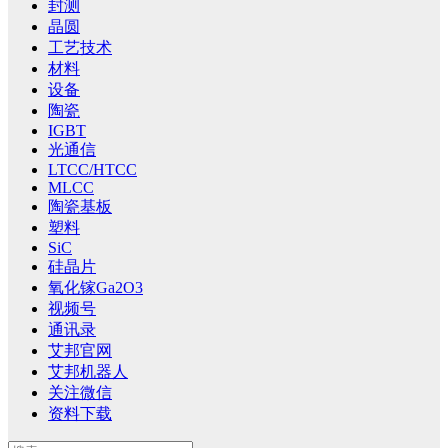
封测
晶圆
工艺技术
材料
设备
陶瓷
IGBT
光通信
LTCC/HTCC
MLCC
陶瓷基板
塑料
SiC
硅晶片
氧化镓Ga2O3
视频号
通讯录
艾邦官网
艾邦机器人
关注微信
资料下载