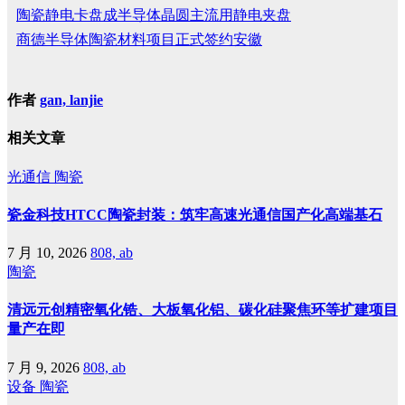
陶瓷静电卡盘成半导体晶圆主流用静电夹盘
商德半导体陶瓷材料项目正式签约安徽
作者
gan, lanjie
相关文章
光通信
陶瓷
瓷金科技HTCC陶瓷封装：筑牢高速光通信国产化高端基石
7 月 10, 2026
808, ab
陶瓷
清远元创精密氧化锆、大板氧化铝、碳化硅聚焦环等扩建项目
量产在即
7 月 9, 2026
808, ab
设备
陶瓷