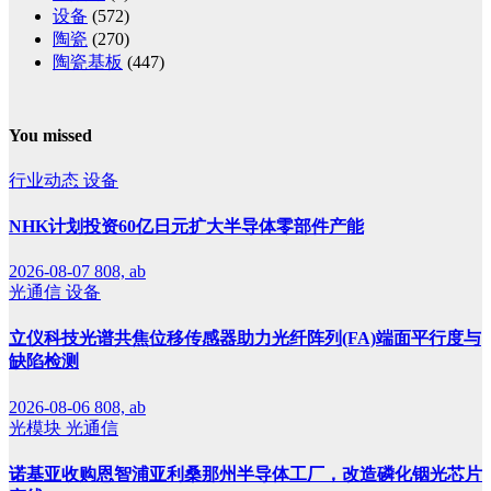
设备
(572)
陶瓷
(270)
陶瓷基板
(447)
You missed
行业动态
设备
NHK计划投资60亿日元扩大半导体零部件产能
2026-08-07
808, ab
光通信
设备
立仪科技光谱共焦位移传感器助力光纤阵列(FA)端面平行度与
缺陷检测
2026-08-06
808, ab
光模块
光通信
诺基亚收购恩智浦亚利桑那州半导体工厂，改造磷化铟光芯片