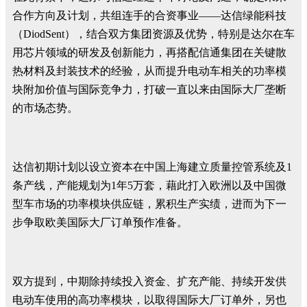
合作方向及计划，共组连手的合资事业——达信绿能科技
（DiodSent），结合双方集团资源及优势，特别是达尔在车
用芯片领域的研发及创新能力，再搭配信通集团在关键散
热材料及封装技术的经验，从而提升电动车相关的功率模
块附加价值与国际竞争力，打破一直以来由国际大厂垄断
的市场态势。
达信初期计划以设立资本在中国上海建立质量控管系统及1
条产线，产能规划为1年5万套，藉此打入欧洲以及中国微
型车市场的功率模块供应链，累积生产实绩，进而为下一
步争取欧美国际大厂订单预作准备。
双方提到，中期除持续投入资金、扩充产能、持续开发供
电动车使用的高功率模块，以取得国际大厂订单外，另也