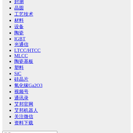
封测
晶圆
工艺技术
材料
设备
陶瓷
IGBT
光通信
LTCC/HTCC
MLCC
陶瓷基板
塑料
SiC
硅晶片
氧化镓Ga2O3
视频号
通讯录
艾邦官网
艾邦机器人
关注微信
资料下载