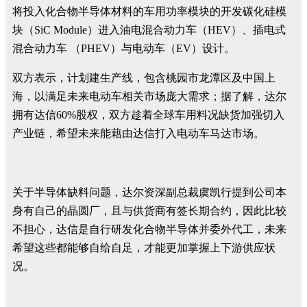
将投入化合物半导体材料的车用功率模块的开发碳化硅模
块（SiC Module）进入油电混合动力车（HEV）、插电式
混合动力车 （PHEV）与电动车（EV）设计。
双方表示，计划建生产线，包含桃园市龙潭区及中国上
海，以满足未来电动车相关市场庞大需求；据了解，达尔
拥有达信60%股权，双方趁着全球车用料况缺货加强切入
产业链，希望未来能藉由达信打入电动车马达市场。
关于半导体缺料问题，达尔资深副总裁虞凯行提到公司本
身有自己的晶圆厂，且与供货商有签长期合约，因此比较
不担心，达信是自行研发化合物半导体并委外代工，未来
希望这些都能够自给自足，才能更加掌握上下游供应状
况。