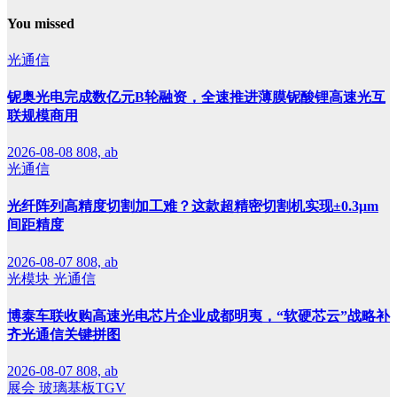
You missed
光通信
铌奥光电完成数亿元B轮融资，全速推进薄膜铌酸锂高速光互
联规模商用
2026-08-08
808, ab
光通信
光纤阵列高精度切割加工难？这款超精密切割机实现±0.3μm
间距精度
2026-08-07
808, ab
光模块
光通信
博泰车联收购高速光电芯片企业成都明夷，“软硬芯云”战略补
齐光通信关键拼图
2026-08-07
808, ab
展会
玻璃基板TGV