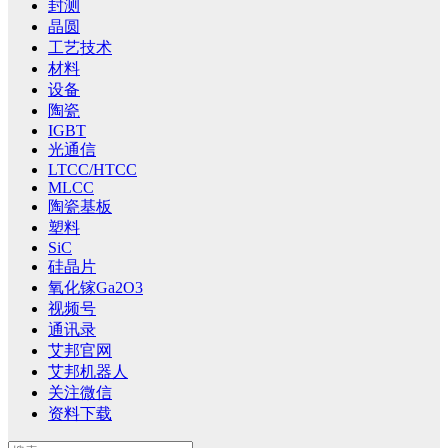
封测
晶圆
工艺技术
材料
设备
陶瓷
IGBT
光通信
LTCC/HTCC
MLCC
陶瓷基板
塑料
SiC
硅晶片
氧化镓Ga2O3
视频号
通讯录
艾邦官网
艾邦机器人
关注微信
资料下载