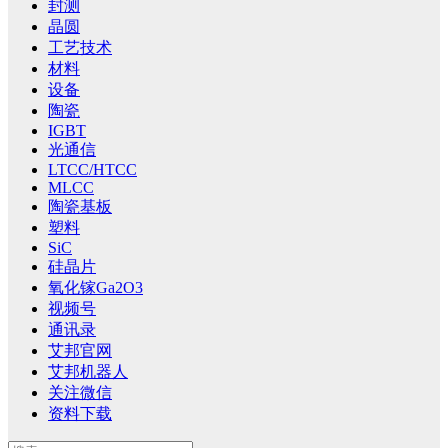
封测
晶圆
工艺技术
材料
设备
陶瓷
IGBT
光通信
LTCC/HTCC
MLCC
陶瓷基板
塑料
SiC
硅晶片
氧化镓Ga2O3
视频号
通讯录
艾邦官网
艾邦机器人
关注微信
资料下载