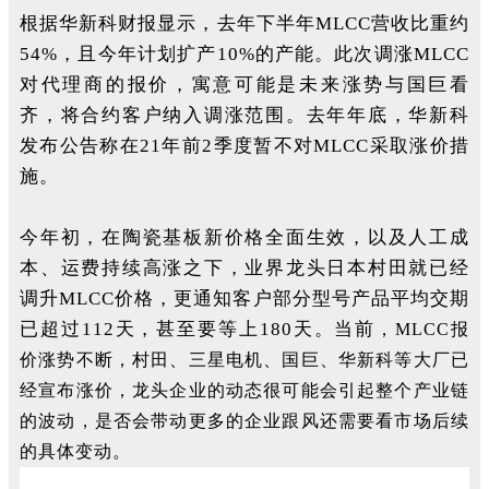
根据华新科财报显示，去年下半年
MLCC
营收比重约
54%，且今年计划扩产10%的产能。此次调涨MLCC
对代理商的报价，寓意可能是未来涨势与国巨看
齐，将合约客户纳入调涨范围。去年年底，华新科
发布公告称在21年前2季度暂不对MLCC采取涨价措
施。
今年初，在陶瓷基板新价格全面生效，以及人工成
本、运费持续高涨之下，业界龙头日本村田就已经
调升MLCC价格，更通知客户部分型号产品平均交期
已超过112
天，甚至要等上180天。当前
，MLCC报
价涨势不断，村田、三星电机、国巨、华新科等大厂已
经宣布涨价，
龙头企业的动态很可能会引起整个产业链
的波动，是否会带动更多的企业跟风还需要看市场后续
的具体变动。