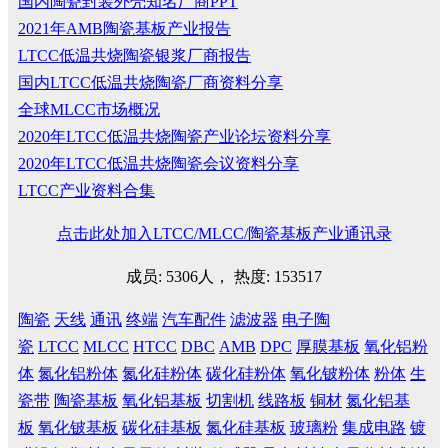
国内陶瓷封装外壳知名厂商PPT
2021年AMB陶瓷基板产业报告
LTCC低温共烧陶瓷银浆厂商报告
国内LTCC低温共烧陶瓷厂商资料分享
全球MLCC市场概况
2020年LTCC低温共烧陶瓷产业论坛资料分享
2020年LTCC低温共烧陶瓷会议资料分享
LTCC产业资料合集
点击此处加入LTCC/MLCC/陶瓷基板产业通讯录
成员: 5306人， 热度: 153517
陶瓷
天线
通讯
终端
汽车配件
滤波器
电子陶
瓷
LTCC
MLCC
HTCC
DBC
AMB
DPC
厚膜基板
氧化铝粉
体
氮化铝粉体
氮化硅粉体
碳化硅粉体
氧化铍粉体
粉体
生
瓷带
陶瓷基板
氧化铝基板
切割机
线路板
铜材
氮化铝基
板
氧化铍基板
碳化硅基板
氮化硅基板
玻璃粉
集成电路
镀