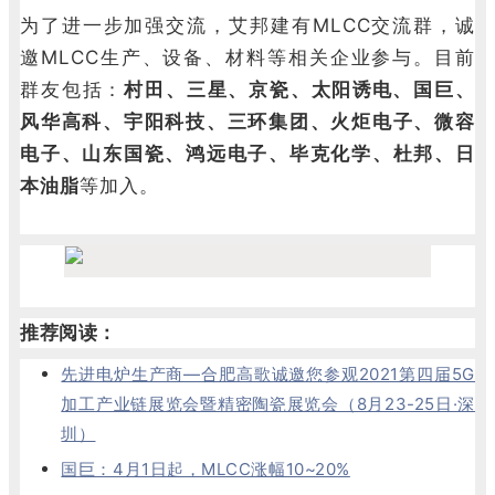
为了进一步加强交流，艾邦建有MLCC交流群，诚
邀MLCC生产、设备、材料等相关企业参与。目前
群友包括：
村田、三星、京瓷、
太阳诱电
、
国巨
、
风华高科、宇阳科技、三环集团、火炬电子、微容
电子、山东国瓷、鸿远电子、毕克化学、杜邦、日
本油脂
等加入。
推荐阅读：
先进电炉生产商—合肥高歌诚邀您参观2021第四届5G
加工产业链展览会暨精密陶瓷展览会（8月23-25日·深
圳）
国巨：4月1日起，MLCC涨幅10~20%