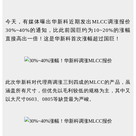
今天，有媒体曝出华新科近期发出MLCC
调涨
报价
30%~40%的通知，比此前国巨约为10
~
20%的涨幅
直接高出一倍！这是华新科首次涨幅超过国巨！
此
次华新
科对
代理商
调涨
三到四成的MLCC的产品，虽
涵盖所有尺寸，但
优先
以毛利较低的规格
为主，其中又
以大尺寸0603、0805等缺货最为严峻。