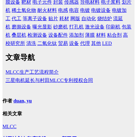
膜设备
靶材
电子元件
封装
传感器
导电材料
电子浆料
划片
机
稀土氧化物
耐火材料
电感
电容
电镀
电镀设备
电镀加
工
代工
等离子设备
贴片
耗材
网版
自动化
烧结炉
流延
机
磨抛设备
曝光显影
砂磨机
打孔机
激光设备
印刷机
包装
机
叠层机
检测设备
设备配件
添加剂
薄膜
材料
粘合剂
高
校研究所
清洗
二氧化钛
贸易
设备
代理
其他
LED
文章导航
MLCC​生产工艺流程简介
​三星电机延长与村田MLCC专利授权合同
作者
duan, yu
相关文章
MLCC