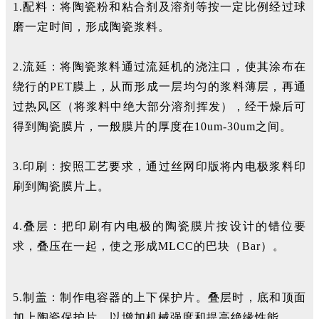
1.配料：将陶瓷粉和粘合剂及溶剂等按一定比例经过球
磨一定时间，形成陶瓷浆料。
2.流延：将陶瓷浆料通过流延机的浇注口，使其涂布在
绕行的PET膜上，从而形成一层均匀的浆料薄层，再通
过热风区（将浆料中绝大部分溶剂挥发），经干燥后可
得到陶瓷膜片，一般膜片的厚度在10um-30um之间。
3.印刷：按照工艺要求，通过丝网印版将内电极浆料印
刷到陶瓷膜片上。
4.叠层：把印刷有内电极的陶瓷膜片按设计的错位要
求，叠压在一起，使之形成MLCC的巴块（Bar）。
5.制盖：制作电容器的上下保护片。叠层时，底和顶面
加上陶瓷保护片，以增加机械强度和提高绝缘性能。