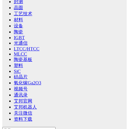
封测
晶圆
工艺技术
材料
设备
陶瓷
IGBT
光通信
LTCC/HTCC
MLCC
陶瓷基板
塑料
SiC
硅晶片
氧化镓Ga2O3
视频号
通讯录
艾邦官网
艾邦机器人
关注微信
资料下载