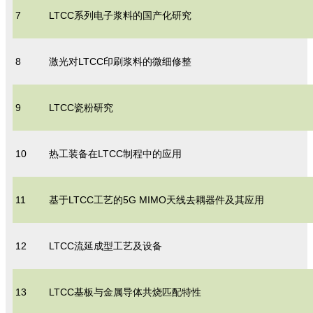
7
LTCC系列电子浆料的国产化研究
8
激光对LTCC印刷浆料的微细修整
9
LTCC瓷粉研究
10
热工装备在LTCC制程中的应用
11
基于LTCC工艺的5G MIMO天线去耦器件及其应用
12
LTCC流延成型工艺及设备
13
LTCC基板与金属导体共烧匹配特性