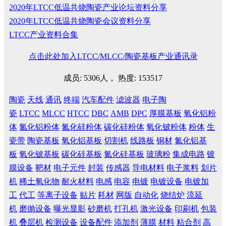
2020年LTCC低温共烧陶瓷产业论坛资料分享
2020年LTCC低温共烧陶瓷会议资料分享
LTCC产业资料合集
点击此处加入LTCC/MLCC/陶瓷基板产业通讯录
成员: 5306人， 热度: 153517
陶瓷
天线
通讯
终端
汽车配件
滤波器
电子陶
瓷
LTCC
MLCC
HTCC
DBC
AMB
DPC
厚膜基板
氧化铝粉
体
氮化铝粉体
氮化硅粉体
碳化硅粉体
氧化铍粉体
粉体
生
瓷带
陶瓷基板
氧化铝基板
切割机
线路板
铜材
氮化铝基
板
氧化铍基板
碳化硅基板
氮化硅基板
玻璃粉
集成电路
镀
膜设备
靶材
电子元件
封装
传感器
导电材料
电子浆料
划片
机
稀土氧化物
耐火材料
电感
电容
电镀
电镀设备
电镀加
工
代工
等离子设备
贴片
耗材
网版
自动化
烧结炉
流延
机
磨抛设备
曝光显影
砂磨机
打孔机
激光设备
印刷机
包装
机
叠层机
检测设备
设备配件
添加剂
薄膜
材料
粘合剂
高