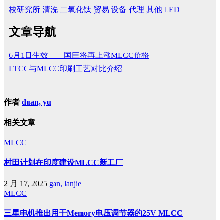
校研究所
清洗
二氧化钛
贸易
设备
代理
其他
LED
文章导航
6月1日生效——国巨将再上涨MLCC价格
LTCC与MLCC印刷工艺对比介绍
作者
duan, yu
相关文章
MLCC
村田计划在印度建设MLCC新工厂
2 月 17, 2025
gan, lanjie
MLCC
三星电机推出用于Memory电压调节器的25V MLCC