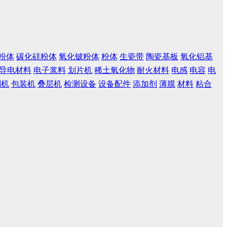
粉体
碳化硅粉体
氧化铍粉体
粉体
生瓷带
陶瓷基板
氧化铝基
导电材料
电子浆料
划片机
稀土氧化物
耐火材料
电感
电容
电
刷机
包装机
叠层机
检测设备
设备配件
添加剂
薄膜
材料
粘合