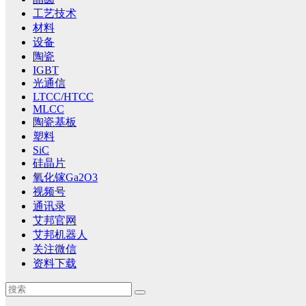
工艺技术
材料
设备
陶瓷
IGBT
光通信
LTCC/HTCC
MLCC
陶瓷基板
塑料
SiC
硅晶片
氧化镓Ga2O3
视频号
通讯录
艾邦官网
艾邦机器人
关注微信
资料下载