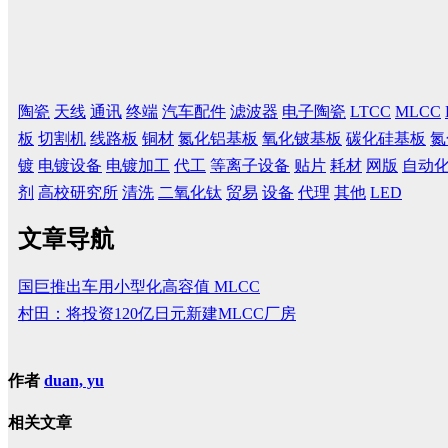
陶瓷
天线
通讯
终端
汽车配件
滤波器
电子陶瓷
LTCC
MLCC
板
切割机
线路板
铜材
氮化铝基板
氧化铍基板
碳化硅基板
氮
镀
电镀设备
电镀加工
代工
等离子设备
贴片
耗材
网版
自动
剂
高校研究所
清洗
二氧化钛
贸易
设备
代理
其他
LED
文章导航
国巨推出车用小型化高容值 MLCC
村田：将投资120亿日元新建MLCC厂房
作者
duan, yu
相关文章