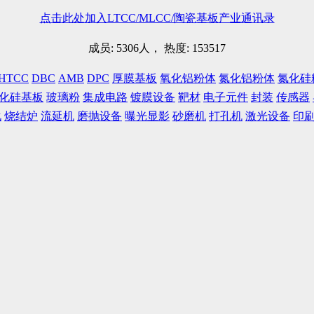
点击此处加入LTCC/MLCC/陶瓷基板产业通讯录
成员: 5306人， 热度: 153517
HTCC
DBC
AMB
DPC
厚膜基板
氧化铝粉体
氮化铝粉体
氮化硅
化硅基板
玻璃粉
集成电路
镀膜设备
靶材
电子元件
封装
传感器
化
烧结炉
流延机
磨抛设备
曝光显影
砂磨机
打孔机
激光设备
印