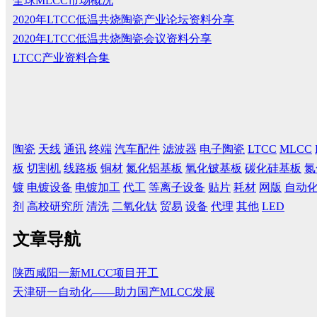
全球MLCC市场概况
2020年LTCC低温共烧陶瓷产业论坛资料分享
2020年LTCC低温共烧陶瓷会议资料分享
LTCC产业资料合集
陶瓷
天线
通讯
终端
汽车配件
滤波器
电子陶瓷
LTCC
MLCC
板
切割机
线路板
铜材
氮化铝基板
氧化铍基板
碳化硅基板
氮
镀
电镀设备
电镀加工
代工
等离子设备
贴片
耗材
网版
自动
剂
高校研究所
清洗
二氧化钛
贸易
设备
代理
其他
LED
文章导航
陕西咸阳一新MLCC项目开工
天津研一自动化——助力国产MLCC发展