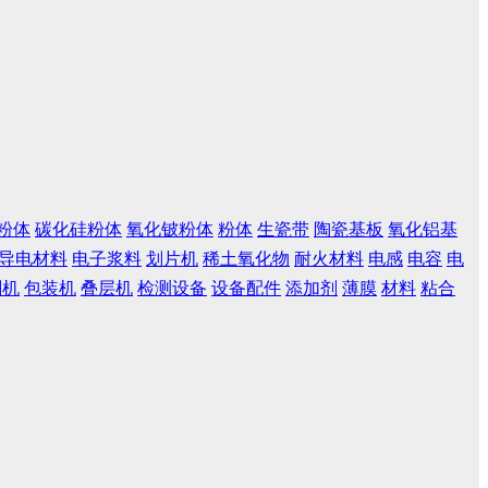
粉体
碳化硅粉体
氧化铍粉体
粉体
生瓷带
陶瓷基板
氧化铝基
导电材料
电子浆料
划片机
稀土氧化物
耐火材料
电感
电容
电
刷机
包装机
叠层机
检测设备
设备配件
添加剂
薄膜
材料
粘合