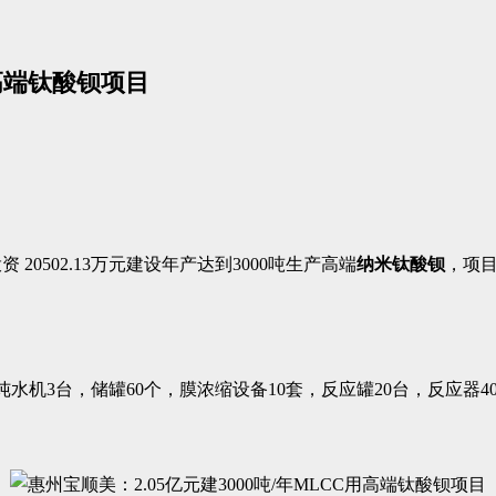
用高端钛酸钡项目
0502.13万元建设年产达到3000吨生产高端
纳米钛酸钡
，项
水机3台，储罐60个，膜浓缩设备10套，反应罐20台，反应器40