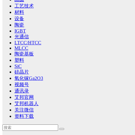
工艺技术
材料
设备
陶瓷
IGBT
光通信
LTCC/HTCC
MLCC
陶瓷基板
塑料
SiC
硅晶片
氧化镓Ga2O3
视频号
通讯录
艾邦官网
艾邦机器人
关注微信
资料下载