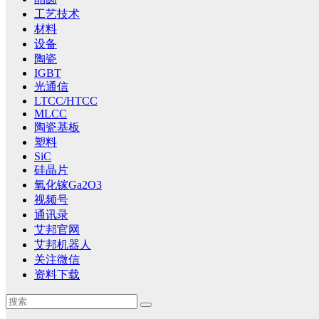
工艺技术
材料
设备
陶瓷
IGBT
光通信
LTCC/HTCC
MLCC
陶瓷基板
塑料
SiC
硅晶片
氧化镓Ga2O3
视频号
通讯录
艾邦官网
艾邦机器人
关注微信
资料下载