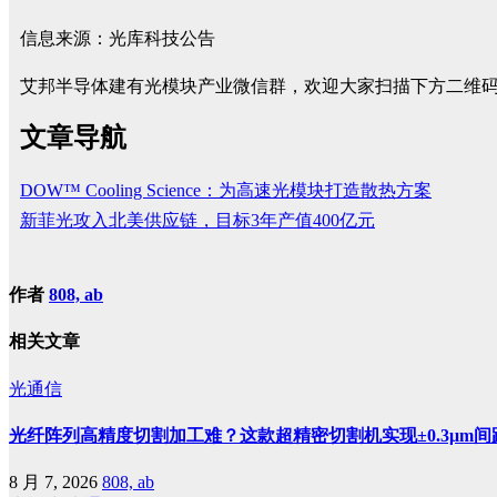
信息来源：光库科技公告
艾邦半导体建有光模块产业微信群，欢迎大家扫描下方二维
文章导航
DOW™ Cooling Science：为高速光模块打造散热方案
新菲光攻入北美供应链，目标3年产值400亿元
作者
808, ab
相关文章
光通信
光纤阵列高精度切割加工难？这款超精密切割机实现±0.3μm间
8 月 7, 2026
808, ab