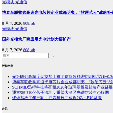
光模块
光通信
博泰车联收购高速光电芯片企业成都明夷，“软硬芯云”战略补
8 月 7, 2026
808, ab
光模块
光通信
国外光模块厂商应用光电计划大幅扩产
8 月 7, 2026
808, ab
近期文章
光纤阵列高精度切割加工难？这款超精密切割机实现±0.3
博泰车联收购高速光电芯片企业成都明夷，“软硬芯云”
SCHMID迅得科技将亮相2026年玻璃基板及封装产业链展览
通富微电10亿落子深圳，重塑大湾区先进封装生态版图
玻璃基板半年三轮，巽霖科技完成近2亿元B轮融资
分类