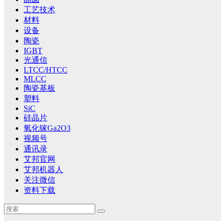
工艺技术
材料
设备
陶瓷
IGBT
光通信
LTCC/HTCC
MLCC
陶瓷基板
塑料
SiC
硅晶片
氧化镓Ga2O3
视频号
通讯录
艾邦官网
艾邦机器人
关注微信
资料下载