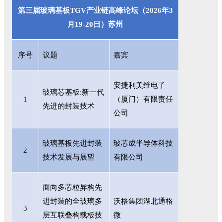
第三届玻璃基板
TGV产业链高峰论坛（2026年3
月19-20日）苏州
序号
议题
嘉宾
安捷利美维电子
玻璃芯基板
:新一代
1
（厦门）有限责任
先进的封装技术
公司
玻璃基板先进封装
玻芯成半导体科技
2
技术发展与展望
有限公司
面向多芯粒异构先
进封装的全玻璃多
沃格集团湖北通格
3
层互联叠构载板技
微