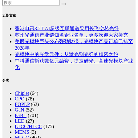
近期文章
香港电讯3.2T AI超级互联通道采用长飞空芯光纤
苏州光通信产业链知名企业名单，更多欢迎大家补充
美股光模块巨头公布强劲财报，光模块产品订单已排至
2028年
光模块中的光学元件：从激光到光纤的精密之旅
中科通信斩获数亿元融资，提速硅光、高速光模块产业
化
分类
Chiplet
(64)
CPO
(78)
FOPLP
(62)
GaN
(52)
IGBT
(701)
LED
(27)
LTCC/HTCC
(175)
MEMS
(3)
MLCC
(402)