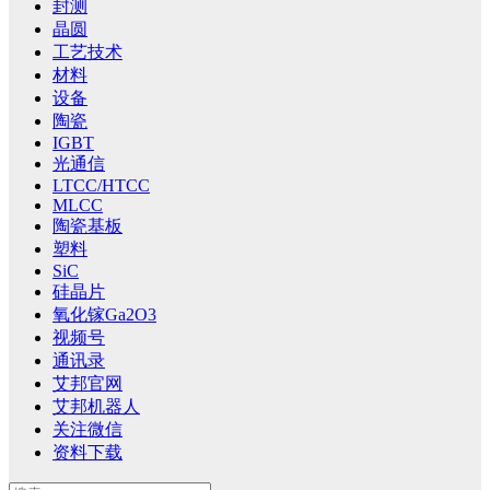
封测
晶圆
工艺技术
材料
设备
陶瓷
IGBT
光通信
LTCC/HTCC
MLCC
陶瓷基板
塑料
SiC
硅晶片
氧化镓Ga2O3
视频号
通讯录
艾邦官网
艾邦机器人
关注微信
资料下载